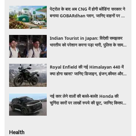
पेट्रोल के बाद अब CNG में होगी ब्लेंडिंग! सरकार ने
बनाया GOBARdhan प्लान, जानिए वाहनों पर क्या
होगा असर
Indian Tourist in Japan: विदेशी समझकर
भारतीय को परेशान करना पड़ा भारी, पुलिस के सामने
मैनेजर की हुई फजीहत
Royal Enfield की नई Himalayan 440 में
क्या होगा खास? जानिए डिजाइन, इंजन,कीमत और
फीचर्स की डिटेल
नई कार लेने वालों की बल्ले-बल्ले! Honda की
चुनिंदा कारों पर लाखों रुपये की छूट, जानिए किसपर-
कितना डिस्काउंट
Health