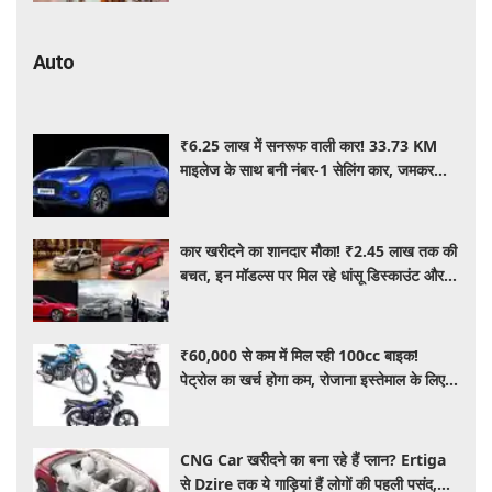
Auto
₹6.25 लाख में सनरूफ वाली कार! 33.73 KM
माइलेज के साथ बनी नंबर-1 सेलिंग कार, जमकर
खरीद रहे ग्राहक
कार खरीदने का शानदार मौका! ₹2.45 लाख तक की
बचत, इन मॉडल्स पर मिल रहे धांसू डिस्काउंट और
ऑफर्स
₹60,000 से कम में मिल रही 100cc बाइक!
पेट्रोल का खर्च होगा कम, रोजाना इस्तेमाल के लिए है
शानदार ऑप्शन
CNG Car खरीदने का बना रहे हैं प्लान? Ertiga
से Dzire तक ये गाड़ियां हैं लोगों की पहली पसंद,