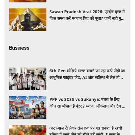
Sawan Pradosh Vrat 2026: प्रदोष व्रत में
किस समय करें भगवान शिव की पूजा? जानें सही मुहूर्त
और पूजा विधि
Business
6th Gen छोड़िये भारत बनाने जा रहा छठी पीढ़ी का
आधुनिक फाइटर जेट, AI और स्टील्थ से लैस होगा
भविष्य का लड़ाकू विमान
PPF vs SCSS vs Sukanya: बचत के लिए
कौन सा ऑप्शन है बेस्ट? ब्याज, लॉक-इन और टैक्स
के हिसाब से समझें पूरा गणित
आटा-दाल से लेकर तेल तक पर बढ़ सकता है खर्च!
दुनिया में खाने-पीने की चीजें हुईं महंगी, 3 साल के