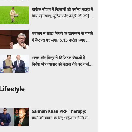
बेनेफिट्स
खरीफ सीजन में किसानों को पर्याप्त मात्रा में
मिल रही खाद, यूरिया और डीएपी की कोई
कमी नहीं: सरकार
सरकार ने खाद्य नियमों के उल्लंघन के मामले
में कैटरर्स पर लगाए 5.13 करोड़ रुपए का
जुर्माना; 6 कैटरिंग ठेके किए रद्द
भारत और मिस्र ने डिजिटल सेवाओं में
निवेश और व्यापार को बढ़ावा देने पर चर्चा
की: पीयूष गोयल
Lifestyle
Salman Khan PRP Therapy:
बालों को बचाने के लिए भाईजान ने लिया
PRP का सहारा, जाने कितना आता है खर्च