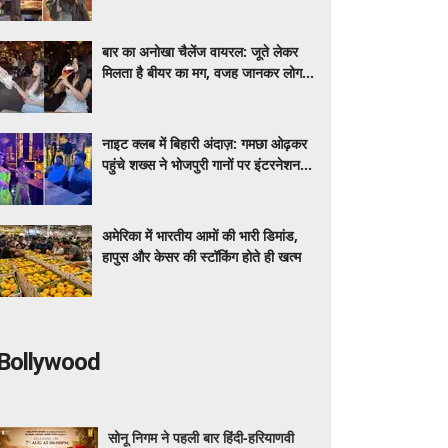
मीडिया पर शेयर कर रही डेली लाइफ
बार का अनोखा चैलेंज वायरल: जूते लेकर
मिलता है बीयर का मग, वजह जानकर लोग
रह गए हैरान
नाइट क्लब में बिहारी अंदाज़: गमछा ओढ़कर
पहुंचे शख्स ने भोजपुरी गानों पर इंटरनेशनल
डांसर्स से करवाया डांस, वायरल वीडियो
अमेरिका में भारतीय आमों की भारी डिमांड,
हापुस और केसर की स्टॉकिंग होते ही खत्म
Bollywood
सोनू निगम ने पहली बार हिंदी-हरियाणवी