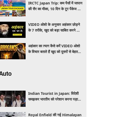
IRCTC Japan Trip: कम पैसों में जापान
की सैर का मौका, 10 दिन के टूर पैकेज में
क्या-क्या मिलेगा? जानें पूरी जानकारी
VIDEO ओशो के अनुसार अहंकार छोड़ने
के 7 तरीके, खुद को बड़ा साबित करने की
जरूरत क्यों महसूस होती है
अहंकार का त्याग कैसे करें VIDEO ओशो
के विचार बताते हैं खुद को दूसरों से बेहतर
समझने की आदत कैसे छोड़ें
Auto
Indian Tourist in Japan: विदेशी
समझकर भारतीय को परेशान करना पड़ा
भारी, पुलिस के सामने मैनेजर की हुई
फजीहत
Royal Enfield की नई Himalayan