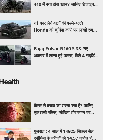
440 में क्या होगा खास? जानिए डिजाइन,
इंजन,कीमत और फीचर्स की डिटेल
नई कार लेने वालों की बल्ले-बल्ले!
Honda की चुनिंदा कारों पर लाखों रुपये
की छूट, जानिए किसपर-कितना डिस्काउंट
Bajaj Pulsar N160 S SS: नए
अवतार में लॉन्च हुई पल्सर, मिले 4 राइडिंग
मोड्स और एडवांस फीचर्स, जानें कीमत और
खूबियां
Health
कैंसर से बचाव का रास्ता क्या है? जानिए
शुरुआती संकेत, जोखिम और समय पर
पहचान का आसान तरीका
गुजरात : 4 साल में 14925 सिकल सेल
एनीमिया के मरीजों को 14.57 करोड़ से