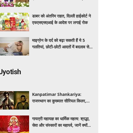
अधिक का मुफ्त इलाज
डाबर को अंतरिम राहत, दिल्ली हाईकोर्ट ने
एफएसएसएआई के आदेश पर लगाई रोक
माइग्रेन के दर्द को बढ़ा सकती हैं ये 5
गलतियां, छोटी-छोटी आदतों में बदलाव से
मिलेगी राहत
Jyotish
Kanpatimar Shankariya:
राजस्थान का कुख्यात सीरियल किलर,
जिसने हथौड़े से की थीं कई हत्याएं
गायत्री महायज्ञ का धार्मिक महत्व: श्रद्धा,
सेवा और संस्कारों का महापर्व, जानें क्यों
विशेष माना जाता है यह आयोजन