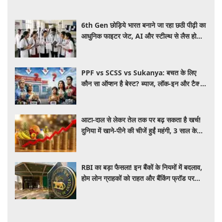
6th Gen छोड़िये भारत बनाने जा रहा छठी पीढ़ी का
आधुनिक फाइटर जेट, AI और स्टील्थ से लैस होगा
भविष्य का लड़ाकू विमान
PPF vs SCSS vs Sukanya: बचत के लिए
कौन सा ऑप्शन है बेस्ट? ब्याज, लॉक-इन और टैक्स
के हिसाब से समझें पूरा गणित
आटा-दाल से लेकर तेल तक पर बढ़ सकता है खर्च!
दुनिया में खाने-पीने की चीजें हुईं महंगी, 3 साल के
रिकॉर्ड स्तर पर महंगाई
RBI का बड़ा फैसला! इन बैंकों के नियमों में बदलाव,
होम लोन ग्राहकों को राहत और बैंकिंग फ्रॉड पर
कसेगा शिकंजा