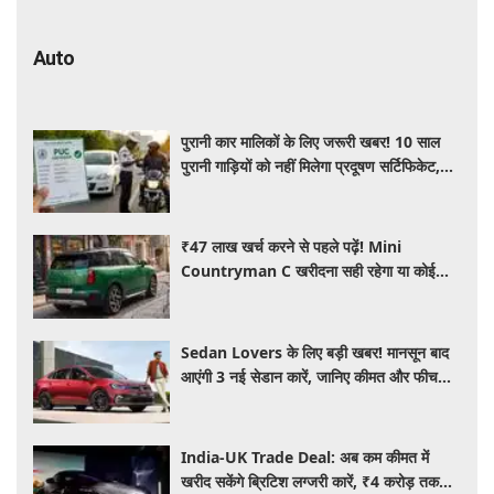
Auto
पुरानी कार मालिकों के लिए जरूरी खबर! 10 साल
पुरानी गाड़ियों को नहीं मिलेगा प्रदूषण सर्टिफिकेट,
जानिए नए नियम
₹47 लाख खर्च करने से पहले पढ़ें! Mini
Countryman C खरीदना सही रहेगा या कोई
दूसरी लग्जरी SUV है बेहतर?
Sedan Lovers के लिए बड़ी खबर! मानसून बाद
आएंगी 3 नई सेडान कारें, जानिए कीमत और फीचर्स
की पूरी जानकारी
India-UK Trade Deal: अब कम कीमत में
खरीद सकेंगे ब्रिटिश लग्जरी कारें, ₹4 करोड़ तक