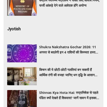
केंद्रीय स्वास्थ्य मंत्रालय ने सख्त किए औषधि नियम,
फर्जी आंकड़े देने वाले आवेदक होंगे अयोग्य
Jyotish
Shukra Nakshatra Gochar 2026: 11
अगस्त से बदलेगी इन 4 राशियों की किस्मत! हस्त
नक्षत्र में शुक्र का गोचर देगा धन, करियर और प्रेम
में सफलता
किचन की ये छोटी-छोटी गलतियां बन सकती हैं
आर्थिक तंगी की वजह! जानिए धन वृद्धि के आसान
वास्तु उपाय
Shivvas Kya Hota Hai: रुद्राभिषेक से पहले
पंडित क्यों देखते हैं शिववास? जानें सावन में इसका
महत्व और नियम