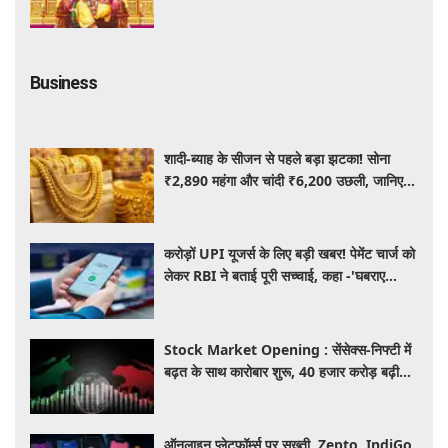
विघ्नहर्ता करेंगे सभी मनोकामनाएं पूर्ण
Business
शादी-ब्याह के सीजन से पहले बड़ा झटका! सोना
₹2,890 महंगा और चांदी ₹6,200 उछली, जानिए
आज के ताजा भाव
करोड़ों UPI यूजर्स के लिए बड़ी खबर! पेमेंट चार्ज को
लेकर RBI ने बताई पूरी सच्चाई, कहा -'घबराए
नहीं....'
Stock Market Opening : सेंसेक्स-निफ्टी में
बढ़त के साथ कारोबार शुरू, 40 हजार करोड़ बढ़ी
निवेशकों की दौलत
ऑनलाइन प्लेटफॉर्म्स पर सख्ती, Zepto, IndiGo,