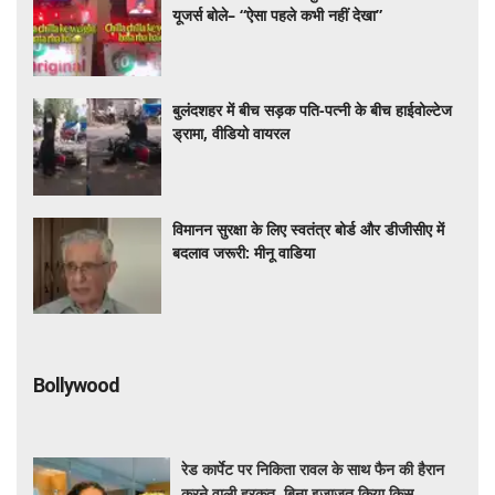
यूजर्स बोले– “ऐसा पहले कभी नहीं देखा”
बुलंदशहर में बीच सड़क पति-पत्नी के बीच हाईवोल्टेज
ड्रामा, वीडियो वायरल
विमानन सुरक्षा के लिए स्वतंत्र बोर्ड और डीजीसीए में
बदलाव जरूरी: मीनू वाडिया
Bollywood
रेड कार्पेट पर निकिता रावल के साथ फैन की हैरान
करने वाली हरकत, बिना इजाजत किया किस