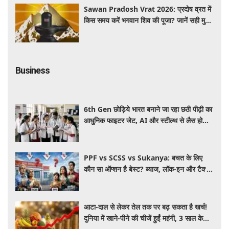
Sawan Pradosh Vrat 2026: प्रदोष व्रत में
किस समय करें भगवान शिव की पूजा? जानें सही मुहूर्त
और पूजा विधि
Business
6th Gen छोड़िये भारत बनाने जा रहा छठी पीढ़ी का
आधुनिक फाइटर जेट, AI और स्टील्थ से लैस होगा
भविष्य का लड़ाकू विमान
PPF vs SCSS vs Sukanya: बचत के लिए
कौन सा ऑप्शन है बेस्ट? ब्याज, लॉक-इन और टैक्स
के हिसाब से समझें पूरा गणित
आटा-दाल से लेकर तेल तक पर बढ़ सकता है खर्च!
दुनिया में खाने-पीने की चीजें हुईं महंगी, 3 साल के