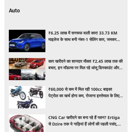
Auto
₹6.25 लाख में सनरूफ वाली कार! 33.73 KM
माइलेज के साथ बनी नंबर-1 सेलिंग कार, जमकर
खरीद रहे ग्राहक
कार खरीदने का शानदार मौका! ₹2.45 लाख तक की
बचत, इन मॉडल्स पर मिल रहे धांसू डिस्काउंट और
ऑफर्स
₹60,000 से कम में मिल रही 100cc बाइक!
पेट्रोल का खर्च होगा कम, रोजाना इस्तेमाल के लिए है
शानदार ऑप्शन
CNG Car खरीदने का बना रहे हैं प्लान? Ertiga
से Dzire तक ये गाड़ियां हैं लोगों की पहली पसंद,
कीमत और माइलेज जानें