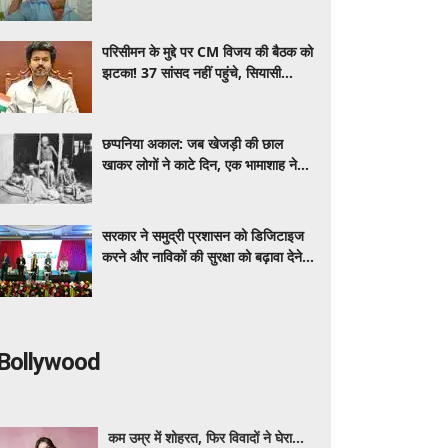
लिए पिता की जंग देख भर आएंगी आँखें
परिसीमन के मुद्दे पर CM विजय की बैठक को
झटका! 37 सांसद नहीं पहुंचे, सियासी
गलियारों में बढ़ी हलचल
छप्पनिया अकाल: जब खेजड़ी की छाल
खाकर लोगों ने काटे दिन, एक भामाशाह ने
खोले थे भंडार
सरकार ने समुद्री प्रशासन को डिजिटाइज
करने और नाविकों की सुरक्षा को बढ़ावा देने के
लिए लॉन्च किया 'ई-समुद्र' प्लेटफॉर्म
Bollywood
कम उम्र में शोहरत, फिर विवादों ने घेरा…