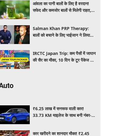
आंवला का पानी बालों के लिए है वरदान!
सफेद और कमजोर बालों से मिलेगी राहत,
घर पर ऐसे बनाकर करें इस्तेमाल
Salman Khan PRP Therapy:
बालों को बचाने के लिए भाईजान ने लिया
PRP का सहारा, जाने कितना आता है खर्च
IRCTC Japan Trip: कम पैसों में जापान
की सैर का मौका, 10 दिन के टूर पैकेज में
क्या-क्या मिलेगा? जानें पूरी जानकारी
Auto
₹6.25 लाख में सनरूफ वाली कार!
33.73 KM माइलेज के साथ बनी नंबर-1
सेलिंग कार, जमकर खरीद रहे ग्राहक
कार खरीदने का शानदार मौका! ₹2.45