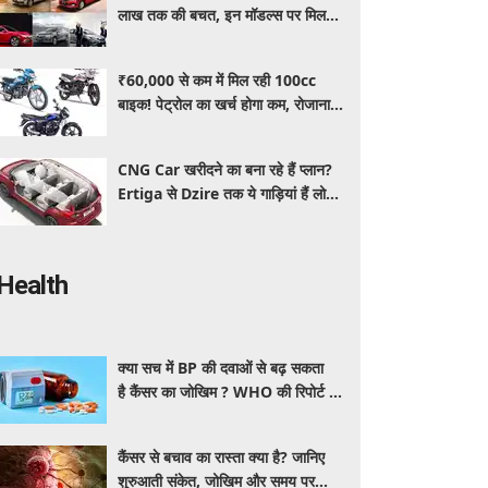
लाख तक की बचत, इन मॉडल्स पर मिल
रहे धांसू डिस्काउंट और ऑफर्स
₹60,000 से कम में मिल रही 100cc
बाइक! पेट्रोल का खर्च होगा कम, रोजाना
इस्तेमाल के लिए है शानदार ऑप्शन
CNG Car खरीदने का बना रहे हैं प्लान?
Ertiga से Dzire तक ये गाड़ियां हैं लोगों
की पहली पसंद, कीमत और माइलेज जानें
Health
क्या सच में BP की दवाओं से बढ़ सकता
है कैंसर का जोखिम ? WHO की रिपोर्ट से
बढ़ी चिंता, जानें क्या है पूरा मामला
कैंसर से बचाव का रास्ता क्या है? जानिए
शुरुआती संकेत, जोखिम और समय पर