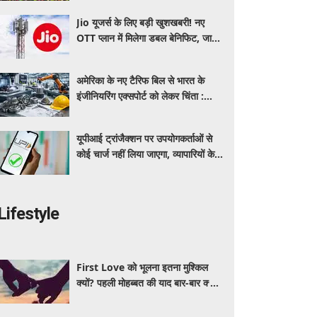
Jio यूजर्स के लिए बड़ी खुशखबरी! नए
OTT प्लान में मिलेगा डबल बेनिफिट, जानें
कीमत और मिलने वाले फायदे
अमेरिका के नए टैरिफ बिल से भारत के
इंजीनियरिंग एक्सपोर्ट को लेकर चिंता :
औद्योगिक संगठन
यूपीआई ट्रांजैक्शन पर उपयोगकर्ताओं से
कोई चार्ज नहीं लिया जाएगा, व्यापारियों के
लिए भी अधिकांश ट्रांजैक्शन रहेंगे मुफ्त:
सरकार
Lifestyle
First Love को भूलना इतना मुश्किल
क्यों? पहली मोहब्बत की याद बार-बार क्यों
आती है, जानें इसके पीछे का विज्ञान