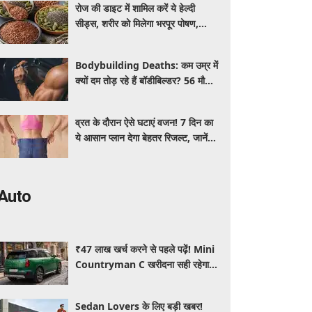
रोज की डाइट में शामिल करें ये हेल्दी
सीड्स, शरीर को मिलेगा भरपूर पोषण,
इम्यूनिटी होगी मजबूत और कई बीमारियां
रहेंगी दूर
Bodybuilding Deaths: कम उम्र में
क्यों दम तोड़ रहे हैं बॉडीबिल्डर? 56 मौतों
ने बढ़ाई एक्सपर्ट्स की चिंता
व्रत के दौरान ऐसे घटाएं वजन! 7 दिन का
ये आसान प्लान देगा बेहतर रिजल्ट, जानें
क्या खाएं और क्या नहीं
Auto
₹47 लाख खर्च करने से पहले पढ़ें! Mini
Countryman C खरीदना सही रहेगा या
कोई दूसरी लग्जरी SUV है बेहतर?
Sedan Lovers के लिए बड़ी खबर!