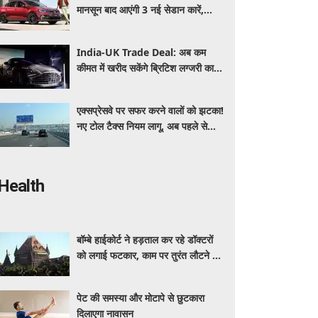
मानसून बाद आएंगी 3 नई सेडान कारें,
जानिए कीमत और फीचर्स की पूरी जानकारी
India-UK Trade Deal: अब कम
कीमत में खरीद सकेंगे ब्रिटिश लग्जरी कारें,
₹4 करोड़ तक सस्ती हुईं कई हाई-एंड
मॉडल
एक्सप्रेसवे पर सफर करने वालों को झटका!
नए टोल टैक्स नियम लागू, अब पहले से
ज्यादा देने होंगे पैसे
Health
बॉम्बे हाईकोर्ट ने हड़ताल कर रहे डॉक्टरों
को लगाई फटकार, काम पर तुरंत लौटने का
दिया आदेश
पेट की समस्या और मोटापे से छुटकारा
दिलाएगा नावासन