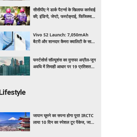
गोयल
सीसीपीए ने डार्क पैटर्न्स के खिलाफ कार्रवाई
की; इंडिगो, जेप्टो, फर्स्टक्राई, फिजिक्स
वाला समेत 9 प्लेटफॉर्म्स पर लगाया जुर्माना
Vivo S2 Launch: 7,050mAh
बैटरी और शानदार कैमरा क्वालिटी के साथ
आया नया स्मार्टफोन, जानें कीमत और
स्पेसिफिकेशन
फर्स्टसोर्स सॉल्यूशंस का मुनाफा अप्रैल-जून
अवधि में तिमाही आधार पर 19 प्रतिशत
घटा
Lifestyle
जापान घूमने का सपना होगा पूरा! IRCTC
लाया 10 दिन का स्पेशल टूर पैकेज, जानें
कीमत और सुविधाएं