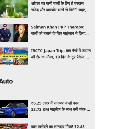
आंवला का पानी बालों के लिए है वरदान!
सफेद और कमजोर बालों से मिलेगी राहत,
घर पर ऐसे बनाकर करें इस्तेमाल
Salman Khan PRP Therapy:
बालों को बचाने के लिए भाईजान ने लिया
PRP का सहारा, जाने कितना आता है खर्च
IRCTC Japan Trip: कम पैसों में जापान
की सैर का मौका, 10 दिन के टूर पैकेज में
क्या-क्या मिलेगा? जानें पूरी जानकारी
Auto
₹6.25 लाख में सनरूफ वाली कार!
33.73 KM माइलेज के साथ बनी नंबर-1
सेलिंग कार, जमकर खरीद रहे ग्राहक
कार खरीदने का शानदार मौका! ₹2.45