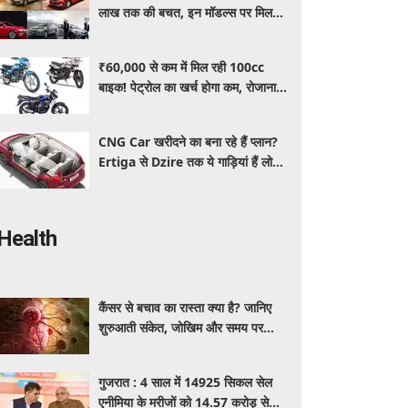
लाख तक की बचत, इन मॉडल्स पर मिल
रहे धांसू डिस्काउंट और ऑफर्स
₹60,000 से कम में मिल रही 100cc
बाइक! पेट्रोल का खर्च होगा कम, रोजाना
इस्तेमाल के लिए है शानदार ऑप्शन
CNG Car खरीदने का बना रहे हैं प्लान?
Ertiga से Dzire तक ये गाड़ियां हैं लोगों
की पहली पसंद, कीमत और माइलेज जानें
Health
कैंसर से बचाव का रास्ता क्या है? जानिए
शुरुआती संकेत, जोखिम और समय पर
पहचान का आसान तरीका
गुजरात : 4 साल में 14925 सिकल सेल
एनीमिया के मरीजों को 14.57 करोड़ से