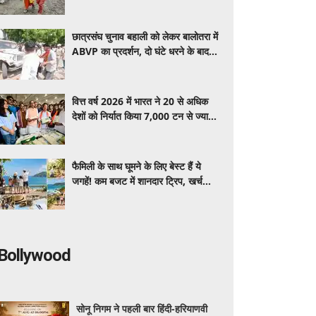
बंद, यात्रा पर अस्थाई रोक
छात्रसंघ चुनाव बहाली को लेकर बालोतरा में
ABVP का प्रदर्शन, दो घंटे धरने के बाद
छात्र हुए उग्र
वित्त वर्ष 2026 में भारत ने 20 से अधिक
देशों को निर्यात किया 7,000 टन से ज्यादा
मखाना, वैश्विक बाजार में बढ़ी बिहार के
उत्पाद की पहचान
फैमिली के साथ घूमने के लिए बेस्ट हैं ये
जगहें! कम बजट में शानदार ट्रिप, खर्च
देखकर नहीं होगी टेंशन
Bollywood
सोनू निगम ने पहली बार हिंदी-हरियाणवी