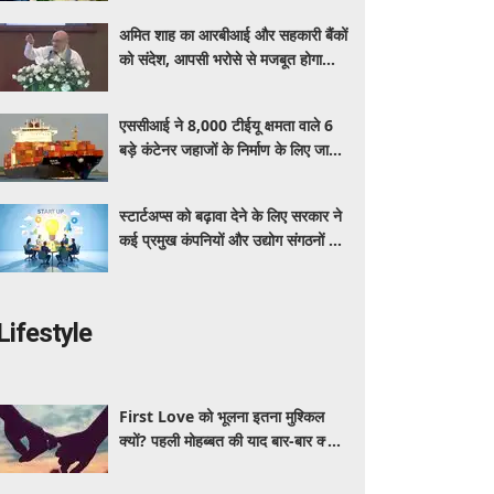
उत्पाद की पहचान
अमित शाह का आरबीआई और सहकारी बैंकों
को संदेश, आपसी भरोसे से मजबूत होगा
सेक्टर
एससीआई ने 8,000 टीईयू क्षमता वाले 6
बड़े कंटेनर जहाजों के निर्माण के लिए जारी
किया 720 मिलियन डॉलर का वैश्विक टेंडर
स्टार्टअप्स को बढ़ावा देने के लिए सरकार ने
कई प्रमुख कंपनियों और उद्योग संगठनों के
साथ किए रणनीतिक समझौते
Lifestyle
First Love को भूलना इतना मुश्किल
क्यों? पहली मोहब्बत की याद बार-बार क्यों
आती है, जानें इसके पीछे का विज्ञान