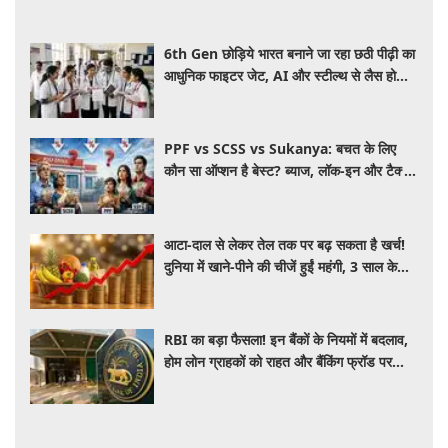
6th Gen छोड़िये भारत बनाने जा रहा छठी पीढ़ी का
आधुनिक फाइटर जेट, AI और स्टील्थ से लैस होगा
भविष्य का लड़ाकू विमान
PPF vs SCSS vs Sukanya: बचत के लिए
कौन सा ऑप्शन है बेस्ट? ब्याज, लॉक-इन और टैक्स
के हिसाब से समझें पूरा गणित
आटा-दाल से लेकर तेल तक पर बढ़ सकता है खर्च!
दुनिया में खाने-पीने की चीजें हुईं महंगी, 3 साल के
रिकॉर्ड स्तर पर महंगाई
RBI का बड़ा फैसला! इन बैंकों के नियमों में बदलाव,
होम लोन ग्राहकों को राहत और बैंकिंग फ्रॉड पर
कसेगा शिकंजा