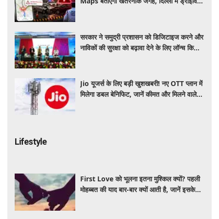
Maps बताएगा खतरनाक जगह, दिल्ली में ड्राइविंग
होगी और सुरक्षित
सरकार ने समुद्री प्रशासन को डिजिटाइज करने और
नाविकों की सुरक्षा को बढ़ावा देने के लिए लॉन्च किया
'ई-समुद्र' प्लेटफॉर्म
Jio यूजर्स के लिए बड़ी खुशखबरी! नए OTT प्लान में
मिलेगा डबल बेनिफिट, जानें कीमत और मिलने वाले
फायदे
Lifestyle
First Love को भूलना इतना मुश्किल क्यों? पहली
मोहब्बत की याद बार-बार क्यों आती है, जानें इसके
पीछे का विज्ञान