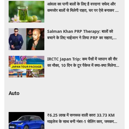
आंवला का पानी बालों के लिए है वरदान! सफेद और
कमजोर बालों से मिलेगी राहत, घर पर ऐसे बनाकर करें
इस्तेमाल
Salman Khan PRP Therapy: बालों को
बचाने के लिए भाईजान ने लिया PRP का सहारा,
जाने कितना आता है खर्च
IRCTC Japan Trip: कम पैसों में जापान की सैर
का मौका, 10 दिन के टूर पैकेज में क्या-क्या मिलेगा?
जानें पूरी जानकारी
Auto
₹6.25 लाख में सनरूफ वाली कार! 33.73 KM
माइलेज के साथ बनी नंबर-1 सेलिंग कार, जमकर
खरीद रहे ग्राहक