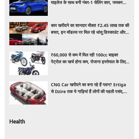
माइलेज के साथ बनी नंबर-1 सेलिंग कार, जमकर
खरीद रहे ग्राहक
कार खरीदने का शानदार मौका! ₹2.45 लाख तक की
बचत, इन मॉडल्स पर मिल रहे धांसू डिस्काउंट और
ऑफर्स
₹60,000 से कम में मिल रही 100cc बाइक!
पेट्रोल का खर्च होगा कम, रोजाना इस्तेमाल के लिए है
शानदार ऑप्शन
CNG Car खरीदने का बना रहे हैं प्लान? Ertiga
से Dzire तक ये गाड़ियां हैं लोगों की पहली पसंद,
कीमत और माइलेज जानें
Health