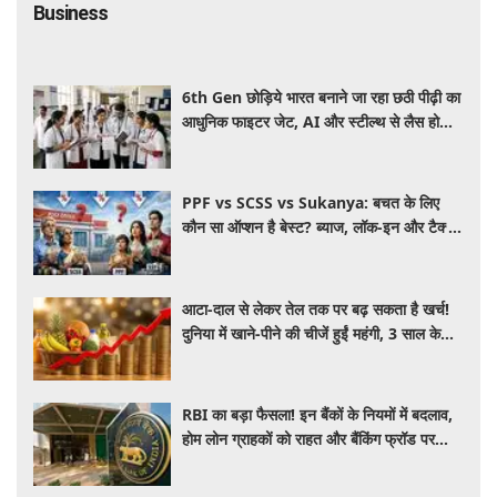
Business
6th Gen छोड़िये भारत बनाने जा रहा छठी पीढ़ी का
आधुनिक फाइटर जेट, AI और स्टील्थ से लैस होगा
भविष्य का लड़ाकू विमान
PPF vs SCSS vs Sukanya: बचत के लिए
कौन सा ऑप्शन है बेस्ट? ब्याज, लॉक-इन और टैक्स
के हिसाब से समझें पूरा गणित
आटा-दाल से लेकर तेल तक पर बढ़ सकता है खर्च!
दुनिया में खाने-पीने की चीजें हुईं महंगी, 3 साल के
रिकॉर्ड स्तर पर महंगाई
RBI का बड़ा फैसला! इन बैंकों के नियमों में बदलाव,
होम लोन ग्राहकों को राहत और बैंकिंग फ्रॉड पर
कसेगा शिकंजा