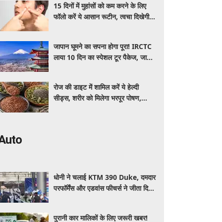
15 दिनों में मुहांसों को कम करने के लिए
फॉलो करें ये आसान रूटीन, त्वचा दिखेगी
ज्यादा साफ और ग्लोइंग
जापान घूमने का सपना होगा पूरा! IRCTC
लाया 10 दिन का स्पेशल टूर पैकेज, जानें
कीमत और सुविधाएं
रोज की डाइट में शामिल करें ये हेल्दी
सीड्स, शरीर को मिलेगा भरपूर पोषण,
इम्यूनिटी होगी मजबूत और कई बीमारियां
रहेंगी दूर
Auto
धोनी ने चलाई KTM 390 Duke, दमदार
परफॉर्मेंस और एडवांस फीचर्स ने जीता दिल,
जानें कीमत और पूरी डिटेल
पुरानी कार मालिकों के लिए जरूरी खबर!