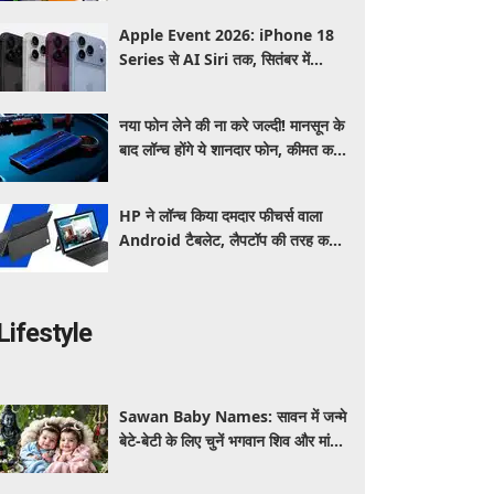
Apple Event 2026: iPhone 18
Series से AI Siri तक, सितंबर में
Apple कर सकता है कई बड़े लॉन्च, जानें
पूरी डिटेल
नया फोन लेने की ना करे जल्दी! मानसून के
बाद लॉन्च होंगे ये शानदार फोन, कीमत कम
लेकिन फीचर्स होंगे जबरदस्त
HP ने लॉन्च किया दमदार फीचर्स वाला
Android टैबलेट, लैपटॉप की तरह करें
इस्तेमाल, जानें कीमत, स्पेसिफिकेशन और
खूबियां
Lifestyle
Sawan Baby Names: सावन में जन्मे
बेटे-बेटी के लिए चुनें भगवान शिव और मां
पार्वती से जुड़े यूनिक, ट्रेंडी और शुभ 10
नाम, देखे लिस्ट