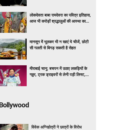
युवक गंभीर घायल
लोकदेवता बाबा रामदेवरा का पवित्र इतिहास,
आज भी करोड़ों श्रद्धालुओं की आस्था का
केंद्र है रामदेव पीर का धाम
मानसून में भूलकर भी न खाएं ये चीजें, छोटी
सी गलती से बिगड़ सकती है सेहत
मीराबाई चानू: बचपन में उठाए लकड़ियों के
गठ्ठर, ट्रक ड्राइवरों से लेनी पड़ी लिफ्ट,
कॉमनवेल्थ गेम्स में गोल्ड की हैट्रिक लगातार
रचा इतिहास
Bollywood
विवेक अग्निहोत्री ने छात्रों के विरोध