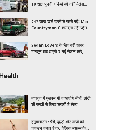
10 साल पुरानी गाड़ियों को नहीं मिलेगा
प्रदूषण सर्टिफिकेट, जानिए नए नियम
₹47 लाख खर्च करने से पहले पढ़ें! Mini
Countryman C खरीदना सही रहेगा या
कोई दूसरी लग्जरी SUV है बेहतर?
Sedan Lovers के लिए बड़ी खबर!
मानसून बाद आएंगी 3 नई सेडान कारें,
जानिए कीमत और फीचर्स की पूरी जानकारी
Health
मानसून में भूलकर भी न खाएं ये चीजें, छोटी
सी गलती से बिगड़ सकती है सेहत
हनुमानासन : पैरों, कूल्हों और जांघों की
जकड़न करता है दूर, पेल्विक मसल्स के