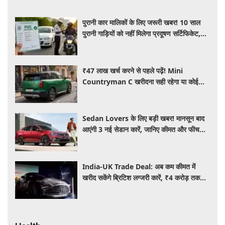
पुरानी कार मालिकों के लिए जरूरी खबर! 10 साल
पुरानी गाड़ियों को नहीं मिलेगा प्रदूषण सर्टिफिकेट,
जानिए नए नियम
₹47 लाख खर्च करने से पहले पढ़ें! Mini
Countryman C खरीदना सही रहेगा या कोई
दूसरी लग्जरी SUV है बेहतर?
Sedan Lovers के लिए बड़ी खबर! मानसून बाद
आएंगी 3 नई सेडान कारें, जानिए कीमत और फीचर्स
की पूरी जानकारी
India-UK Trade Deal: अब कम कीमत में
खरीद सकेंगे ब्रिटिश लग्जरी कारें, ₹4 करोड़ तक
सस्ती हुईं कई हाई-एंड मॉडल