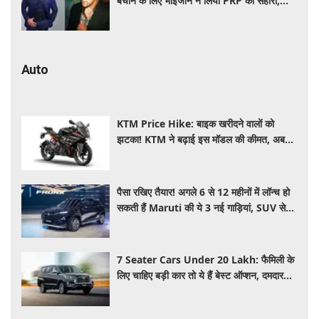
बचाने के लिए भाईजान ने लिया PRP का सहारा,
जाने कितना आता है खर्च
Auto
KTM Price Hike: बाइक खरीदने वालों को
झटका! KTM ने बढ़ाई इस मॉडल की कीमत, अब
₹15,000 महंगी हुई पावरफुल बाइक
पैसा रखिए तैयार! अगले 6 से 12 महीनों में लॉन्च हो
सकती हैं Maruti की ये 3 नई गाड़ियां, SUV से
MPV तक होगा धमाका
7 Seater Cars Under 20 Lakh: फैमिली के
लिए चाहिए बड़ी कार तो ये हैं बेस्ट ऑप्शन, दमदार
फीचर्स के साथ 20 लाख के अंदर कीमत