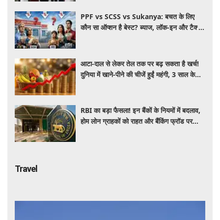
PPF vs SCSS vs Sukanya: बचत के लिए
कौन सा ऑप्शन है बेस्ट? ब्याज, लॉक-इन और टैक्स
के हिसाब से समझें पूरा गणित
आटा-दाल से लेकर तेल तक पर बढ़ सकता है खर्च!
दुनिया में खाने-पीने की चीजें हुईं महंगी, 3 साल के
रिकॉर्ड स्तर पर महंगाई
RBI का बड़ा फैसला! इन बैंकों के नियमों में बदलाव,
होम लोन ग्राहकों को राहत और बैंकिंग फ्रॉड पर
कसेगा शिकंजा
Travel