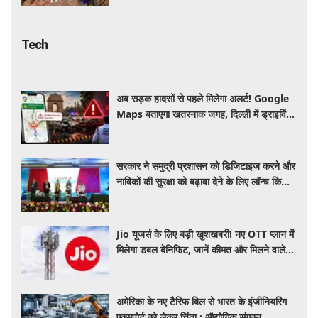
Tech
अब सड़क हादसों से पहले मिलेगा अलर्ट! Google
Maps बताएगा खतरनाक जगह, दिल्ली में ड्राइविंग
होगी और सुरक्षित
सरकार ने समुद्री प्रशासन को डिजिटाइज करने और
नाविकों की सुरक्षा को बढ़ावा देने के लिए लॉन्च किया
'ई-समुद्र' प्लेटफॉर्म
Jio यूजर्स के लिए बड़ी खुशखबरी! नए OTT प्लान में
मिलेगा डबल बेनिफिट, जानें कीमत और मिलने वाले
फायदे
अमेरिका के नए टैरिफ बिल से भारत के इंजीनियरिंग
एक्सपोर्ट को लेकर चिंता : औद्योगिक संगठन