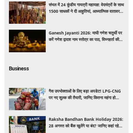
संभल में 24 कुंडीय गायत्री महायज्ञ: वेदमंत्रों के साथ
1500 साधकों ने दी आहुतियां, आध्यात्मिक वातावरण
से गूंजा यज्ञ स्थल
Ganesh Jayanti 2026: माघी गणेश चतुर्थी पर
करें गणेश द्वादश नाम स्तोत्र का पाठ, विघ्नहर्ता की
कृपा से पूर्ण होंगी मनोकामनाएं
Business
गैस उपभोक्ताओं के लिए बड़ा अपडेट! LPG-CNG
पर नए शुल्क की तैयारी, जानिए कितना महंगा हो
सकता है सिलेंडर
Raksha Bandhan Bank Holiday 2026:
28 अगस्त को बैंक खुलेंगे या बंद? जानिए कहां रहेगी
छुट्टी और कहां होगा कामकाज