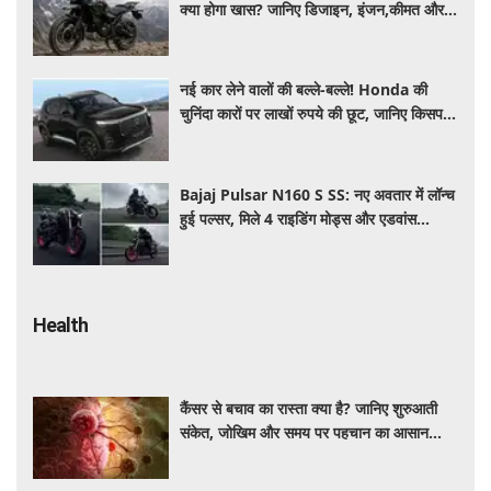
क्या होगा खास? जानिए डिजाइन, इंजन,कीमत और
फीचर्स की डिटेल
नई कार लेने वालों की बल्ले-बल्ले! Honda की
चुनिंदा कारों पर लाखों रुपये की छूट, जानिए किसपर-
कितना डिस्काउंट
Bajaj Pulsar N160 S SS: नए अवतार में लॉन्च
हुई पल्सर, मिले 4 राइडिंग मोड्स और एडवांस
फीचर्स, जानें कीमत और खूबियां
Health
कैंसर से बचाव का रास्ता क्या है? जानिए शुरुआती
संकेत, जोखिम और समय पर पहचान का आसान
तरीका