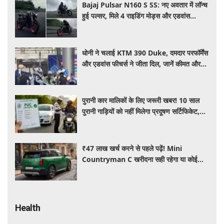
Bajaj Pulsar N160 S SS: नए अवतार में लॉन्च
हुई पल्सर, मिले 4 राइडिंग मोड्स और एडवांस
फीचर्स, जानें कीमत और खूबियां
धोनी ने चलाई KTM 390 Duke, दमदार परफॉर्मेंस
और एडवांस फीचर्स ने जीता दिल, जानें कीमत और
पूरी डिटेल
पुरानी कार मालिकों के लिए जरूरी खबर! 10 साल
पुरानी गाड़ियों को नहीं मिलेगा प्रदूषण सर्टिफिकेट,
जानिए नए नियम
₹47 लाख खर्च करने से पहले पढ़ें! Mini
Countryman C खरीदना सही रहेगा या कोई
दूसरी लग्जरी SUV है बेहतर?
Health