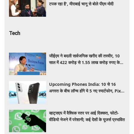
टपक रहा है', मीराबाई चानू से बोले पीएम मोदी
Tech
जीईएम ने बदली सार्वजनिक खरीद की तस्वीर, 10
साल में 422 करोड़ से 1.55 लाख करोड़ रुपए के
पार पहुंचा कारोबार: पीयूष गोयल
Upcoming Phones India: 10 से 16
अगस्त के बीच लॉन्च होंगे ये 5 नए स्मार्टफोन, Pixel
11 Series समेत यहाँ देखे पूरी लिस्ट
व्हाट्सएप में वैश्विक स्तर पर आई दिक्कत, फोटो-
वीडियो भेजने में परेशानी; कई देशों के यूजर्स प्रभावित