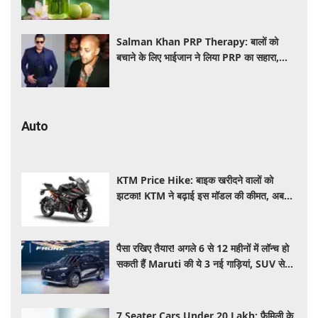
इस्तेमाल
Salman Khan PRP Therapy: बालों को
बचाने के लिए भाईजान ने लिया PRP का सहारा,
जाने कितना आता है खर्च
Auto
KTM Price Hike: बाइक खरीदने वालों को
झटका! KTM ने बढ़ाई इस मॉडल की कीमत, अब
₹15,000 महंगी हुई पावरफुल बाइक
पैसा रखिए तैयार! अगले 6 से 12 महीनों में लॉन्च हो
सकती हैं Maruti की ये 3 नई गाड़ियां, SUV से
MPV तक होगा धमाका
7 Seater Cars Under 20 Lakh: फैमिली के