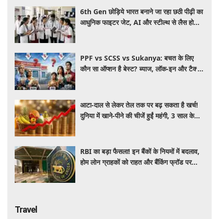
6th Gen छोड़िये भारत बनाने जा रहा छठी पीढ़ी का
आधुनिक फाइटर जेट, AI और स्टील्थ से लैस होगा
भविष्य का लड़ाकू विमान
PPF vs SCSS vs Sukanya: बचत के लिए
कौन सा ऑप्शन है बेस्ट? ब्याज, लॉक-इन और टैक्स
के हिसाब से समझें पूरा गणित
आटा-दाल से लेकर तेल तक पर बढ़ सकता है खर्च!
दुनिया में खाने-पीने की चीजें हुईं महंगी, 3 साल के
रिकॉर्ड स्तर पर महंगाई
RBI का बड़ा फैसला! इन बैंकों के नियमों में बदलाव,
होम लोन ग्राहकों को राहत और बैंकिंग फ्रॉड पर
कसेगा शिकंजा
Travel