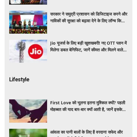
सरकार ने समुद्री प्रशासन को डिजिटाइज करने और
नाविकों की सुरक्षा को बढ़ावा देने के लिए लॉन्च किया
'ई-समुद्र' प्लेटफॉर्म
Jio यूजर्स के लिए बड़ी खुशखबरी! नए OTT प्लान में
मिलेगा डबल बेनिफिट, जानें कीमत और मिलने वाले
फायदे
Lifestyle
First Love को भूलना इतना मुश्किल क्यों? पहली
मोहब्बत की याद बार-बार क्यों आती है, जानें इसके
पीछे का विज्ञान
आंवला का पानी बालों के लिए है वरदान! सफेद और