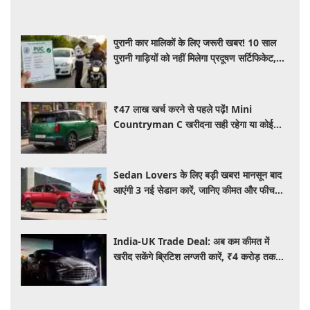
पुरानी कार मालिकों के लिए जरूरी खबर! 10 साल
पुरानी गाड़ियों को नहीं मिलेगा प्रदूषण सर्टिफिकेट,
जानिए नए नियम
₹47 लाख खर्च करने से पहले पढ़ें! Mini
Countryman C खरीदना सही रहेगा या कोई
दूसरी लग्जरी SUV है बेहतर?
Sedan Lovers के लिए बड़ी खबर! मानसून बाद
आएंगी 3 नई सेडान कारें, जानिए कीमत और फीचर्स
की पूरी जानकारी
India-UK Trade Deal: अब कम कीमत में
खरीद सकेंगे ब्रिटिश लग्जरी कारें, ₹4 करोड़ तक
सस्ती हुईं कई हाई-एंड मॉडल