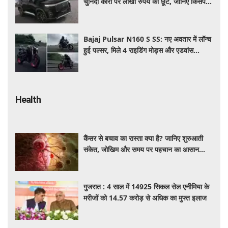
चुनिंदा कारों पर लाखों रुपये की छूट, जानिए किसपर-
कितना डिस्काउंट
Bajaj Pulsar N160 S SS: नए अवतार में लॉन्च
हुई पल्सर, मिले 4 राइडिंग मोड्स और एडवांस
फीचर्स, जानें कीमत और खूबियां
Health
कैंसर से बचाव का रास्ता क्या है? जानिए शुरुआती
संकेत, जोखिम और समय पर पहचान का आसान
तरीका
गुजरात : 4 साल में 14925 सिकल सेल एनीमिया के
मरीजों को 14.57 करोड़ से अधिक का मुफ्त इलाज