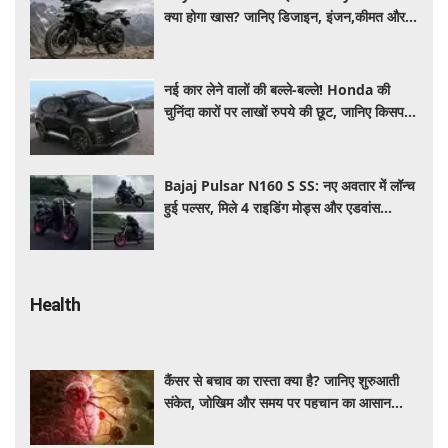
क्या होगा खास? जानिए डिजाइन, इंजन,कीमत और
फीचर्स की डिटेल
नई कार लेने वालों की बल्ले-बल्ले! Honda की
चुनिंदा कारों पर लाखों रुपये की छूट, जानिए किसपर-
कितना डिस्काउंट
Bajaj Pulsar N160 S SS: नए अवतार में लॉन्च
हुई पल्सर, मिले 4 राइडिंग मोड्स और एडवांस
फीचर्स, जानें कीमत और खूबियां
Health
कैंसर से बचाव का रास्ता क्या है? जानिए शुरुआती
संकेत, जोखिम और समय पर पहचान का आसान
तरीका