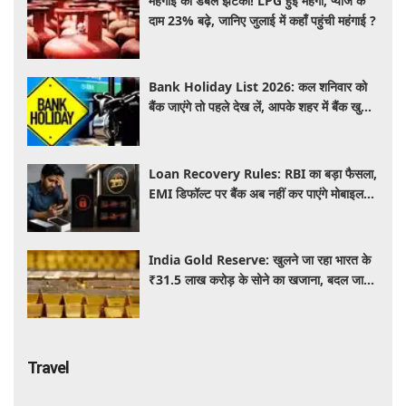
महंगाई का डबल झटका! LPG हुई महंगी, प्याज के
दाम 23% बढ़े, जानिए जुलाई में कहाँ पहुंची महंगाई ?
Bank Holiday List 2026: कल शनिवार को
बैंक जाएंगे तो पहले देख लें, आपके शहर में बैंक खुले
हैं या रहेगी छुट्टी
Loan Recovery Rules: RBI का बड़ा फैसला,
EMI डिफॉल्ट पर बैंक अब नहीं कर पाएंगे मोबाइल
और लैपटॉप लॉक, जानें नए नियम
India Gold Reserve: खुलने जा रहा भारत के
₹31.5 लाख करोड़ के सोने का खजाना, बदल जाएगा
गोल्ड कारोबार का पूरा खेल
Travel