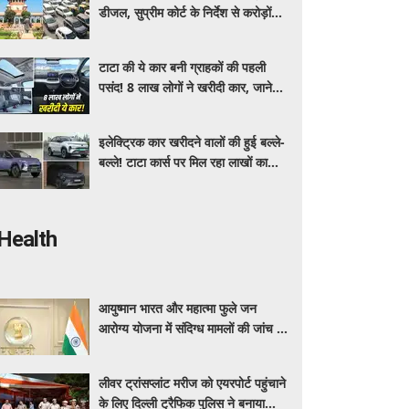
डीजल, सुप्रीम कोर्ट के निर्देश से करोड़ों
वाहन मालिकों पर पड़ेगा असर, पढ़े पूरी
खबर ​​​​​​
टाटा की ये कार बनी ग्राहकों की पहली
पसंद! 8 लाख लोगों ने खरीदी कार, जाने
क्या है इसमें ऐसा ख़ास
इलेक्ट्रिक कार खरीदने वालों की हुई बल्ले-
बल्ले! टाटा कार्स पर मिल रहा लाखों का
डिस्काउंट, यहाँ जाने किसपर कितनी छूट ?
Health
आयुष्मान भारत और महात्मा फुले जन
आरोग्य योजना में संदिग्ध मामलों की जांच के
लिए महाराष्ट्र सरकार ने बनाई एसआईटी
लीवर ट्रांसप्लांट मरीज को एयरपोर्ट पहुंचाने
के लिए दिल्ली ट्रैफिक पुलिस ने बनाया