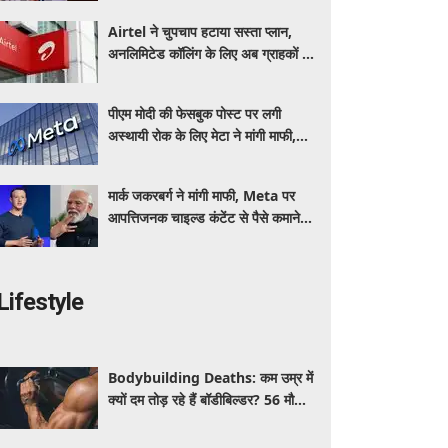
Airtel ने चुपचाप हटाया सस्ता प्लान,
अनलिमिटेड कॉलिंग के लिए अब ग्राहकों की
जेब पर बढ़ेगा बोझ
पीएम मोदी की फेसबुक पोस्ट पर लगी
अस्थायी रोक के लिए मेटा ने मांगी माफी,
आईटी मंत्री को जताया खेद
मार्क जकरबर्ग ने मांगी माफी, Meta पर
आपत्तिजनक चाइल्ड कंटेंट से पैसे कमाने के
आरोपों ने मचाया हड़कंप
Lifestyle
Bodybuilding Deaths: कम उम्र में
क्यों दम तोड़ रहे हैं बॉडीबिल्डर? 56 मौतों
ने बढ़ाई एक्सपर्ट्स की चिंता