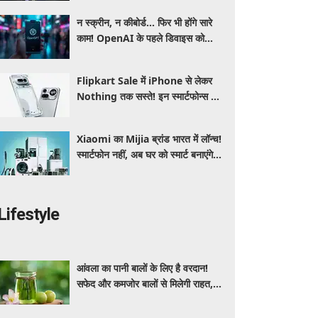
न स्क्रीन, न कीबोर्ड... फिर भी होंगे सारे
काम! OpenAI के पहले डिवाइस को
लेकर सामने आई बड़ी जानकारी
Flipkart Sale में iPhone से लेकर
Nothing तक सस्ते! इन स्मार्टफोन्स पर
मिल रहा तगड़ा डिस्काउंट, जानें ऑफर्स की
पूरी लिस्ट
Xiaomi का Mijia ब्रांड भारत में लॉन्च!
स्मार्टफोन नहीं, अब घर को स्मार्ट बनाएंगे ये
धांसू होम अप्लायंस
Lifestyle
आंवला का पानी बालों के लिए है वरदान!
सफेद और कमजोर बालों से मिलेगी राहत,
घर पर ऐसे बनाकर करें इस्तेमाल