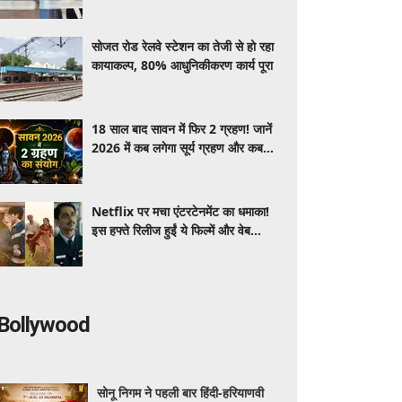
सोजत रोड रेलवे स्टेशन का तेजी से हो रहा
कायाकल्प, 80% आधुनिकीकरण कार्य पूरा
18 साल बाद सावन में फिर 2 ग्रहण! जानें
2026 में कब लगेगा सूर्य ग्रहण और कब
होगा चंद्र ग्रहण, जाने तारीख-समय समेत
पूरी जानकारी
Netflix पर मचा एंटरटेनमेंट का धमाका!
इस हफ्ते रिलीज हुईं ये फिल्में और वेब
सीरीज, वीकेंड पर कर डाले बिंजवॉच
Bollywood
सोनू निगम ने पहली बार हिंदी-हरियाणवी