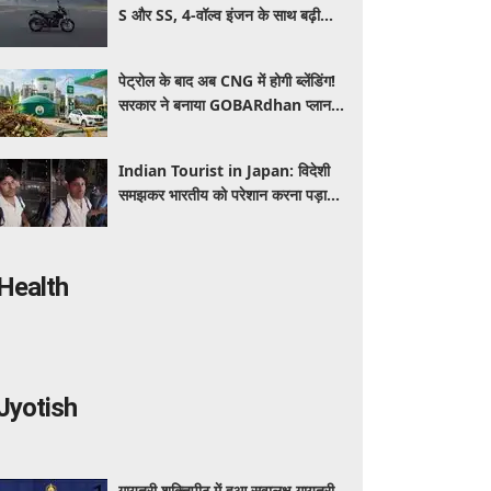
S और SS, 4-वॉल्व इंजन के साथ बढ़ी
पावर, जानें कितनी है कीमत और क्या-क्या
मिलेगा खास
पेट्रोल के बाद अब CNG में होगी ब्लेंडिंग!
सरकार ने बनाया GOBARdhan प्लान,
जानिए वाहनों पर क्या होगा असर
Indian Tourist in Japan: विदेशी
समझकर भारतीय को परेशान करना पड़ा
भारी, पुलिस के सामने मैनेजर की हुई
फजीहत
Health
Jyotish
गायत्री शक्तिपीठ में हुआ सवालक्ष गायत्री