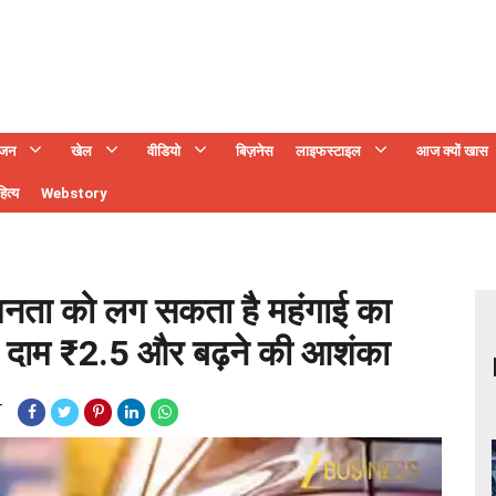
ंजन
खेल
वीडियो
बिज़नेस
लाइफस्टाइल
आज क्यों खास
ित्य
Webstory
ता को लग सकता है महंगाई का
 दाम ₹2.5 और बढ़ने की आशंका
T