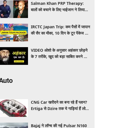
Salman Khan PRP Therapy:
बालों को बचाने के लिए भाईजान ने लिया
PRP का सहारा, जाने कितना आता है खर्च
IRCTC Japan Trip: कम पैसों में जापान
की सैर का मौका, 10 दिन के टूर पैकेज में
क्या-क्या मिलेगा? जानें पूरी जानकारी
VIDEO ओशो के अनुसार अहंकार छोड़ने
के 7 तरीके, खुद को बड़ा साबित करने की
जरूरत क्यों महसूस होती है
Auto
CNG Car खरीदने का बना रहे हैं प्लान?
Ertiga से Dzire तक ये गाड़ियां हैं लोगों
की पहली पसंद, कीमत और माइलेज जानें
Bajaj ने लॉन्च की नई Pulsar N160