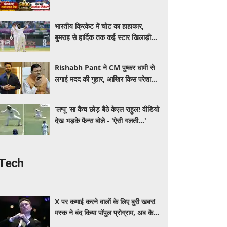
खेलने वाला देश, जानें सचिन-कोहली समेत
बड़े रिकॉर्ड
भारतीय क्रिकेट में चोट का हाहाकार,
बुमराह से हार्दिक तक कई स्टार खिलाड़ी
बाहर! CoE में 13 क्रिकेटरों का चल रहा
इलाज
Rishabh Pant ने CM पुष्कर धामी से
लगाई मदद की गुहार, आखिर किस परेशानी
से जूझ रहे हैं क्रिकेटर
‘लप्पू’ सा कैच छोड़ बैठे केएल राहुल! वीडियो
देख भड़के फैन्स बोले - 'ऐसी गलती...'
Tech
X पर कमाई करने वालों के लिए बुरी खबर!
मस्क ने बंद किया पॉपुल प्रोग्राम, अब कैसे
होगी अर्निंग