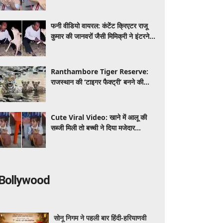
अनोखी दोस्ती ने इंटरनेट पर मचाई धूम
फनी वीडियो वायरल: कंटेंट क्रिएटर राजू
कुमार की जानवरों जैसी मिमिक्री ने इंटरनेट
पर मचाया धमाल
Ranthambore Tiger Reserve:
राजस्थान की ‘टाइगर फैक्ट्री’ बनने की
कहानी, जानें कैसे लौटी बाघों की दहाड़
Cute Viral Video: खाने में आलू की
सब्जी मिली तो बच्ची ने दिया मजेदार
रिएक्शन, वीडियो देख लोग हुए लोटपोट
Bollywood
सोनू निगम ने पहली बार हिंदी-हरियाणवी