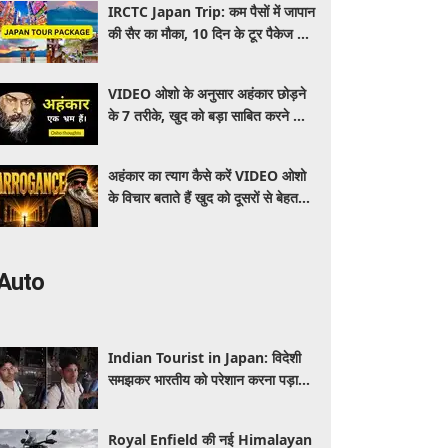
IRCTC Japan Trip: कम पैसों में जापान
की सैर का मौका, 10 दिन के टूर पैकेज में
क्या-क्या मिलेगा? जानें पूरी जानकारी
VIDEO ओशो के अनुसार अहंकार छोड़ने
के 7 तरीके, खुद को बड़ा साबित करने की
जरूरत क्यों महसूस होती है
अहंकार का त्याग कैसे करें VIDEO ओशो
के विचार बताते हैं खुद को दूसरों से बेहतर
समझने की आदत कैसे छोड़ें
Auto
Indian Tourist in Japan: विदेशी
समझकर भारतीय को परेशान करना पड़ा
भारी, पुलिस के सामने मैनेजर की हुई
फजीहत
Royal Enfield की नई Himalayan