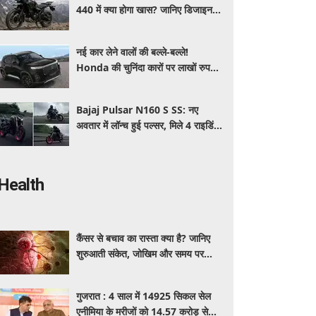
440 में क्या होगा खास? जानिए डिजाइन,
इंजन,कीमत और फीचर्स की डिटेल
नई कार लेने वालों की बल्ले-बल्ले!
Honda की चुनिंदा कारों पर लाखों रुपये
की छूट, जानिए किसपर-कितना डिस्काउंट
Bajaj Pulsar N160 S SS: नए
अवतार में लॉन्च हुई पल्सर, मिले 4 राइडिंग
मोड्स और एडवांस फीचर्स, जानें कीमत और
खूबियां
Health
कैंसर से बचाव का रास्ता क्या है? जानिए
शुरुआती संकेत, जोखिम और समय पर
पहचान का आसान तरीका
गुजरात : 4 साल में 14925 सिकल सेल
एनीमिया के मरीजों को 14.57 करोड़ से