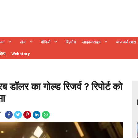
ंजन
खेल
वीडियो
बिज़नेस
लाइफस्टाइल
आज क्यों खास
ित्य
Webstory
ब डॉलर का गोल्ड रिजर्व ? रिपोर्ट को
सा
T