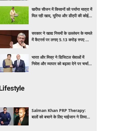
बेनेफिट्स
खरीफ सीजन में किसानों को पर्याप्त मात्रा में
मिल रही खाद, यूरिया और डीएपी की कोई
कमी नहीं: सरकार
सरकार ने खाद्य नियमों के उल्लंघन के मामले
में कैटरर्स पर लगाए 5.13 करोड़ रुपए का
जुर्माना; 6 कैटरिंग ठेके किए रद्द
भारत और मिस्र ने डिजिटल सेवाओं में
निवेश और व्यापार को बढ़ावा देने पर चर्चा
की: पीयूष गोयल
Lifestyle
Salman Khan PRP Therapy:
बालों को बचाने के लिए भाईजान ने लिया
PRP का सहारा, जाने कितना आता है खर्च