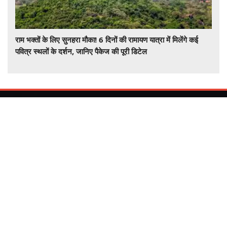
राम भक्तों के लिए सुनहरा मौका! 6 दिनों की रामायण यात्रा में मिलेंगे कई
पवित्र स्थलों के दर्शन, जानिए पैकेज की पूरी डिटेल
देश और दुनिया की हर खबर समचरनामा डॉट कॉम पर राजनीती , खेल ,
मनोरंजन , बिज़नेस , देश , राज्य , विश्व , हेल्थ , टेक्नोलॉजी , विज्ञान ,अधात्यम
, ज्योतिष , ट्रेवल आपकी दुनिया के हर पहलू की खबर सबसे पहले आप तक।