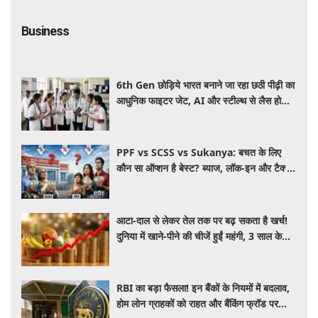
Business
6th Gen छोड़िये भारत बनाने जा रहा छठी पीढ़ी का
आधुनिक फाइटर जेट, AI और स्टील्थ से लैस होगा
भविष्य का लड़ाकू विमान
PPF vs SCSS vs Sukanya: बचत के लिए
कौन सा ऑप्शन है बेस्ट? ब्याज, लॉक-इन और टैक्स
के हिसाब से समझें पूरा गणित
आटा-दाल से लेकर तेल तक पर बढ़ सकता है खर्च!
दुनिया में खाने-पीने की चीजें हुईं महंगी, 3 साल के
रिकॉर्ड स्तर पर महंगाई
RBI का बड़ा फैसला! इन बैंकों के नियमों में बदलाव,
होम लोन ग्राहकों को राहत और बैंकिंग फ्रॉड पर