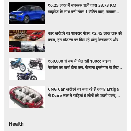
₹6.25 लाख में सनरूफ वाली कार! 33.73 KM
माइलेज के साथ बनी नंबर-1 सेलिंग कार, जमकर
खरीद रहे ग्राहक
कार खरीदने का शानदार मौका! ₹2.45 लाख तक की
बचत, इन मॉडल्स पर मिल रहे धांसू डिस्काउंट और
ऑफर्स
₹60,000 से कम में मिल रही 100cc बाइक!
पेट्रोल का खर्च होगा कम, रोजाना इस्तेमाल के लिए है
शानदार ऑप्शन
CNG Car खरीदने का बना रहे हैं प्लान? Ertiga
से Dzire तक ये गाड़ियां हैं लोगों की पहली पसंद,
कीमत और माइलेज जानें
Health