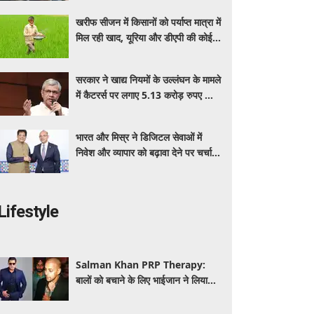
बेनेफिट्स
खरीफ सीजन में किसानों को पर्याप्त मात्रा में
मिल रही खाद, यूरिया और डीएपी की कोई
कमी नहीं: सरकार
सरकार ने खाद्य नियमों के उल्लंघन के मामले
में कैटरर्स पर लगाए 5.13 करोड़ रुपए का
जुर्माना; 6 कैटरिंग ठेके किए रद्द
भारत और मिस्र ने डिजिटल सेवाओं में
निवेश और व्यापार को बढ़ावा देने पर चर्चा
की: पीयूष गोयल
Lifestyle
Salman Khan PRP Therapy:
बालों को बचाने के लिए भाईजान ने लिया
PRP का सहारा, जाने कितना आता है खर्च