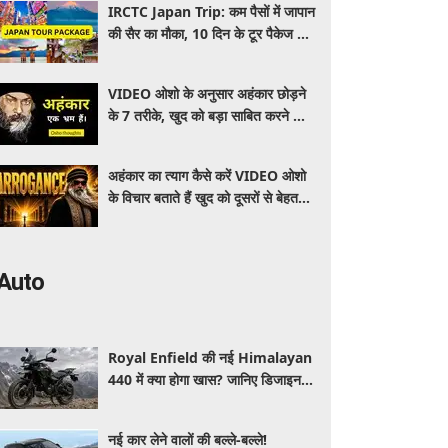
IRCTC Japan Trip: कम पैसों में जापान
की सैर का मौका, 10 दिन के टूर पैकेज में
क्या-क्या मिलेगा? जानें पूरी जानकारी
VIDEO ओशो के अनुसार अहंकार छोड़ने
के 7 तरीके, खुद को बड़ा साबित करने की
जरूरत क्यों महसूस होती है
अहंकार का त्याग कैसे करें VIDEO ओशो
के विचार बताते हैं खुद को दूसरों से बेहतर
समझने की आदत कैसे छोड़ें
Auto
Royal Enfield की नई Himalayan
440 में क्या होगा खास? जानिए डिजाइन,
इंजन,कीमत और फीचर्स की डिटेल
नई कार लेने वालों की बल्ले-बल्ले!