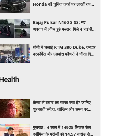
Honda की चुनिंदा कारों पर लाखों रुपये
की छूट, जानिए किसपर-कितना डिस्काउंट
Bajaj Pulsar N160 S SS: नए
अवतार में लॉन्च हुई पल्सर, मिले 4 राइडिंग
मोड्स और एडवांस फीचर्स, जानें कीमत और
खूबियां
धोनी ने चलाई KTM 390 Duke, दमदार
परफॉर्मेंस और एडवांस फीचर्स ने जीता दिल,
जानें कीमत और पूरी डिटेल
Health
कैंसर से बचाव का रास्ता क्या है? जानिए
शुरुआती संकेत, जोखिम और समय पर
पहचान का आसान तरीका
गुजरात : 4 साल में 14925 सिकल सेल
एनीमिया के मरीजों को 14.57 करोड़ से