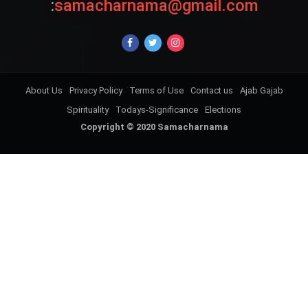
:
samacharnama@gmail.com
About Us
Privacy Policy
Terms of Use
Contact us
Ajab Gajab
Spirituality
Todays-Significance
Elections
Copyright © 2020 Samacharnama