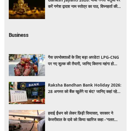
करें गणेश द्वादश नाम स्तोत्र का पाठ, विघ्नहर्ता की
कृपा से पूर्ण होंगी मनोकामनाएं
Business
गैस उपभोक्ताओं के लिए बड़ा अपडेट! LPG-CNG
पर नए शुल्क की तैयारी, जानिए कितना महंगा हो
सकता है सिलेंडर
Raksha Bandhan Bank Holiday 2026:
28 अगस्त को बैंक खुलेंगे या बंद? जानिए कहां रहेगी
छुट्टी और कहां होगा कामकाज
हवाई ईंधन को लेकर छिड़ी सियासत, सरकार ने
केजरीवाल के दावे को किया खारिज कहा -'गलत
बयान न दें'