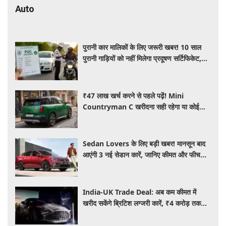
Auto
पुरानी कार मालिकों के लिए जरूरी खबर! 10 साल
पुरानी गाड़ियों को नहीं मिलेगा प्रदूषण सर्टिफिकेट,
जानिए नए नियम
₹47 लाख खर्च करने से पहले पढ़ें! Mini
Countryman C खरीदना सही रहेगा या कोई
दूसरी लग्जरी SUV है बेहतर?
Sedan Lovers के लिए बड़ी खबर! मानसून बाद
आएंगी 3 नई सेडान कारें, जानिए कीमत और फीचर्स
की पूरी जानकारी
India-UK Trade Deal: अब कम कीमत में
खरीद सकेंगे ब्रिटिश लग्जरी कारें, ₹4 करोड़ तक
सस्ती हुईं कई हाई-एंड मॉडल