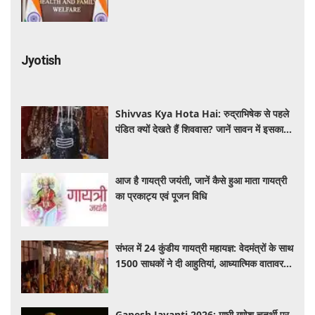
Jyotish
Shivvas Kya Hota Hai: रुद्राभिषेक से पहले
पंडित क्यों देखते हैं शिववास? जानें सावन में इसका
महत्व और नियम
आज है गायत्री जयंती, जानें कैसे हुआ माता गायत्री
का प्रकाट्य एवं पूजन विधि
संभल में 24 कुंडीय गायत्री महायज्ञ: वेदमंत्रों के साथ
1500 साधकों ने दी आहुतियां, आध्यात्मिक वातावरण
से गूंजा यज्ञ स्थल
Ganesh Jayanti 2026: माघी गणेश चतुर्थी पर