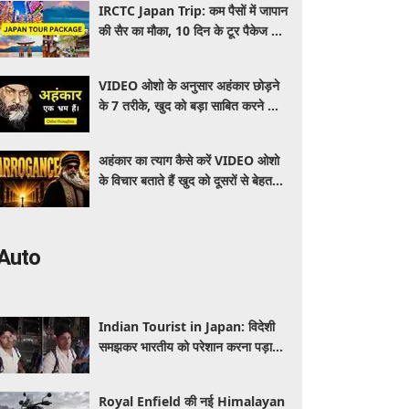
IRCTC Japan Trip: कम पैसों में जापान
की सैर का मौका, 10 दिन के टूर पैकेज में
क्या-क्या मिलेगा? जानें पूरी जानकारी
VIDEO ओशो के अनुसार अहंकार छोड़ने
के 7 तरीके, खुद को बड़ा साबित करने की
जरूरत क्यों महसूस होती है
अहंकार का त्याग कैसे करें VIDEO ओशो
के विचार बताते हैं खुद को दूसरों से बेहतर
समझने की आदत कैसे छोड़ें
Auto
Indian Tourist in Japan: विदेशी
समझकर भारतीय को परेशान करना पड़ा
भारी, पुलिस के सामने मैनेजर की हुई
फजीहत
Royal Enfield की नई Himalayan