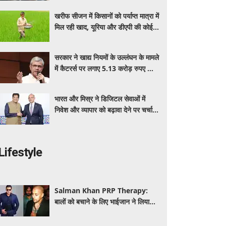
बेनेफिट्स
खरीफ सीजन में किसानों को पर्याप्त मात्रा में
मिल रही खाद, यूरिया और डीएपी की कोई
कमी नहीं: सरकार
सरकार ने खाद्य नियमों के उल्लंघन के मामले
में कैटरर्स पर लगाए 5.13 करोड़ रुपए का
जुर्माना; 6 कैटरिंग ठेके किए रद्द
भारत और मिस्र ने डिजिटल सेवाओं में
निवेश और व्यापार को बढ़ावा देने पर चर्चा
की: पीयूष गोयल
Lifestyle
Salman Khan PRP Therapy:
बालों को बचाने के लिए भाईजान ने लिया
PRP का सहारा, जाने कितना आता है खर्च