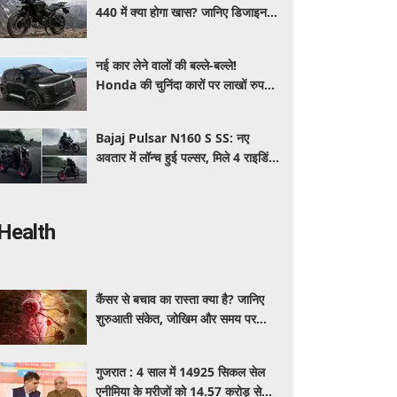
440 में क्या होगा खास? जानिए डिजाइन,
इंजन,कीमत और फीचर्स की डिटेल
नई कार लेने वालों की बल्ले-बल्ले!
Honda की चुनिंदा कारों पर लाखों रुपये
की छूट, जानिए किसपर-कितना डिस्काउंट
Bajaj Pulsar N160 S SS: नए
अवतार में लॉन्च हुई पल्सर, मिले 4 राइडिंग
मोड्स और एडवांस फीचर्स, जानें कीमत और
खूबियां
Health
कैंसर से बचाव का रास्ता क्या है? जानिए
शुरुआती संकेत, जोखिम और समय पर
पहचान का आसान तरीका
गुजरात : 4 साल में 14925 सिकल सेल
एनीमिया के मरीजों को 14.57 करोड़ से