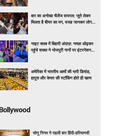
मीडिया पर शेयर कर रही डेली लाइफ
बार का अनोखा चैलेंज वायरल: जूते लेकर
मिलता है बीयर का मग, वजह जानकर लोग
रह गए हैरान
नाइट क्लब में बिहारी अंदाज़: गमछा ओढ़कर
पहुंचे शख्स ने भोजपुरी गानों पर इंटरनेशनल
डांसर्स से करवाया डांस, वायरल वीडियो
अमेरिका में भारतीय आमों की भारी डिमांड,
हापुस और केसर की स्टॉकिंग होते ही खत्म
Bollywood
सोनू निगम ने पहली बार हिंदी-हरियाणवी