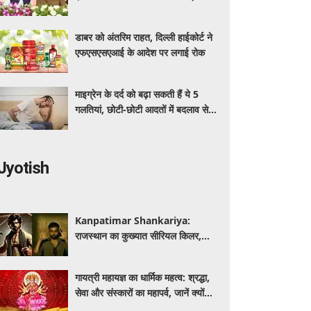
अधिक का मुफ्त इलाज
डाबर को अंतरिम राहत, दिल्ली हाईकोर्ट ने
एफएसएसएआई के आदेश पर लगाई रोक
माइग्रेन के दर्द को बढ़ा सकती हैं ये 5
गलतियां, छोटी-छोटी आदतों में बदलाव से
मिलेगी राहत
Jyotish
Kanpatimar Shankariya:
राजस्थान का कुख्यात सीरियल किलर,
जिसने हथौड़े से की थीं कई हत्याएं
गायत्री महायज्ञ का धार्मिक महत्व: श्रद्धा,
सेवा और संस्कारों का महापर्व, जानें क्यों
विशेष माना जाता है यह आयोजन