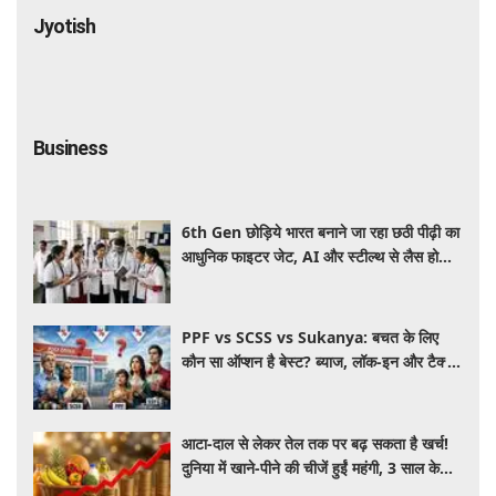
Jyotish
Business
6th Gen छोड़िये भारत बनाने जा रहा छठी पीढ़ी का
आधुनिक फाइटर जेट, AI और स्टील्थ से लैस होगा
भविष्य का लड़ाकू विमान
PPF vs SCSS vs Sukanya: बचत के लिए
कौन सा ऑप्शन है बेस्ट? ब्याज, लॉक-इन और टैक्स
के हिसाब से समझें पूरा गणित
आटा-दाल से लेकर तेल तक पर बढ़ सकता है खर्च!
दुनिया में खाने-पीने की चीजें हुईं महंगी, 3 साल के
रिकॉर्ड स्तर पर महंगाई