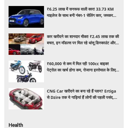
₹6.25 लाख में सनरूफ वाली कार! 33.73 KM
माइलेज के साथ बनी नंबर-1 सेलिंग कार, जमकर
खरीद रहे ग्राहक
कार खरीदने का शानदार मौका! ₹2.45 लाख तक की
बचत, इन मॉडल्स पर मिल रहे धांसू डिस्काउंट और
ऑफर्स
₹60,000 से कम में मिल रही 100cc बाइक!
पेट्रोल का खर्च होगा कम, रोजाना इस्तेमाल के लिए है
शानदार ऑप्शन
CNG Car खरीदने का बना रहे हैं प्लान? Ertiga
से Dzire तक ये गाड़ियां हैं लोगों की पहली पसंद,
कीमत और माइलेज जानें
Health