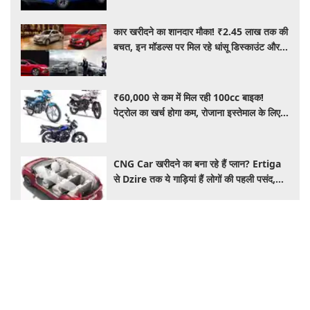
कार खरीदने का शानदार मौका! ₹2.45 लाख तक की
बचत, इन मॉडल्स पर मिल रहे धांसू डिस्काउंट और
ऑफर्स
₹60,000 से कम में मिल रही 100cc बाइक!
पेट्रोल का खर्च होगा कम, रोजाना इस्तेमाल के लिए है
शानदार ऑप्शन
CNG Car खरीदने का बना रहे हैं प्लान? Ertiga
से Dzire तक ये गाड़ियां हैं लोगों की पहली पसंद,
कीमत और माइलेज जानें
Health
स्वाद के साथ सेहत का भी रखें ध्यान, यूपी एनएचएम