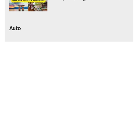
Auto
₹6.25 लाख में सनरूफ वाली कार! 33.73 KM
माइलेज के साथ बनी नंबर-1 सेलिंग कार, जमकर
खरीद रहे ग्राहक
कार खरीदने का शानदार मौका! ₹2.45 लाख तक की
बचत, इन मॉडल्स पर मिल रहे धांसू डिस्काउंट और
ऑफर्स
₹60,000 से कम में मिल रही 100cc बाइक!
पेट्रोल का खर्च होगा कम, रोजाना इस्तेमाल के लिए है
शानदार ऑप्शन
CNG Car खरीदने का बना रहे हैं प्लान? Ertiga
से Dzire तक ये गाड़ियां हैं लोगों की पहली पसंद,