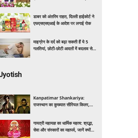
अधिक का मुफ्त इलाज
डाबर को अंतरिम राहत, दिल्ली हाईकोर्ट ने
एफएसएसएआई के आदेश पर लगाई रोक
माइग्रेन के दर्द को बढ़ा सकती हैं ये 5
गलतियां, छोटी-छोटी आदतों में बदलाव से
मिलेगी राहत
Jyotish
Kanpatimar Shankariya:
राजस्थान का कुख्यात सीरियल किलर,
जिसने हथौड़े से की थीं कई हत्याएं
गायत्री महायज्ञ का धार्मिक महत्व: श्रद्धा,
सेवा और संस्कारों का महापर्व, जानें क्यों
विशेष माना जाता है यह आयोजन