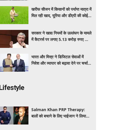
बेनेफिट्स
खरीफ सीजन में किसानों को पर्याप्त मात्रा में
मिल रही खाद, यूरिया और डीएपी की कोई
कमी नहीं: सरकार
सरकार ने खाद्य नियमों के उल्लंघन के मामले
में कैटरर्स पर लगाए 5.13 करोड़ रुपए का
जुर्माना; 6 कैटरिंग ठेके किए रद्द
भारत और मिस्र ने डिजिटल सेवाओं में
निवेश और व्यापार को बढ़ावा देने पर चर्चा
की: पीयूष गोयल
Lifestyle
Salman Khan PRP Therapy:
बालों को बचाने के लिए भाईजान ने लिया
PRP का सहारा, जाने कितना आता है खर्च