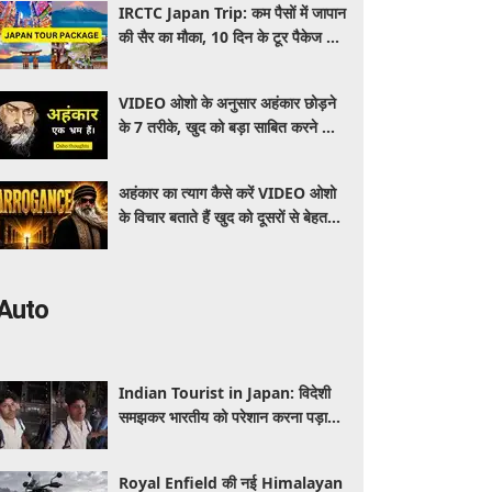
IRCTC Japan Trip: कम पैसों में जापान
की सैर का मौका, 10 दिन के टूर पैकेज में
क्या-क्या मिलेगा? जानें पूरी जानकारी
VIDEO ओशो के अनुसार अहंकार छोड़ने
के 7 तरीके, खुद को बड़ा साबित करने की
जरूरत क्यों महसूस होती है
अहंकार का त्याग कैसे करें VIDEO ओशो
के विचार बताते हैं खुद को दूसरों से बेहतर
समझने की आदत कैसे छोड़ें
Auto
Indian Tourist in Japan: विदेशी
समझकर भारतीय को परेशान करना पड़ा
भारी, पुलिस के सामने मैनेजर की हुई
फजीहत
Royal Enfield की नई Himalayan