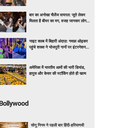
मीडिया पर शेयर कर रही डेली लाइफ
बार का अनोखा चैलेंज वायरल: जूते लेकर
मिलता है बीयर का मग, वजह जानकर लोग
रह गए हैरान
नाइट क्लब में बिहारी अंदाज़: गमछा ओढ़कर
पहुंचे शख्स ने भोजपुरी गानों पर इंटरनेशनल
डांसर्स से करवाया डांस, वायरल वीडियो
अमेरिका में भारतीय आमों की भारी डिमांड,
हापुस और केसर की स्टॉकिंग होते ही खत्म
Bollywood
सोनू निगम ने पहली बार हिंदी-हरियाणवी