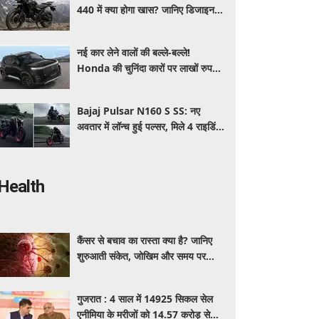
440 में क्या होगा खास? जानिए डिजाइन,
इंजन,कीमत और फीचर्स की डिटेल
नई कार लेने वालों की बल्ले-बल्ले!
Honda की चुनिंदा कारों पर लाखों रुपये
की छूट, जानिए किसपर-कितना डिस्काउंट
Bajaj Pulsar N160 S SS: नए
अवतार में लॉन्च हुई पल्सर, मिले 4 राइडिंग
मोड्स और एडवांस फीचर्स, जानें कीमत और
खूबियां
Health
कैंसर से बचाव का रास्ता क्या है? जानिए
शुरुआती संकेत, जोखिम और समय पर
पहचान का आसान तरीका
गुजरात : 4 साल में 14925 सिकल सेल
एनीमिया के मरीजों को 14.57 करोड़ से