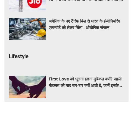
अमेरिका के नए टैरिफ बिल से भारत के इंजीनियरिंग
एक्सपोर्ट को लेकर चिंता : औद्योगिक संगठन
Lifestyle
First Love को भूलना इतना मुश्किल क्यों? पहली
मोहब्बत की याद बार-बार क्यों आती है, जानें इसके
पीछे का विज्ञान
आंवला का पानी बालों के लिए है वरदान! सफेद और
कमजोर बालों से मिलेगी राहत, घर पर ऐसे बनाकर करें
इस्तेमाल
Salman Khan PRP Therapy: बालों को
बचाने के लिए भाईजान ने लिया PRP का सहारा,