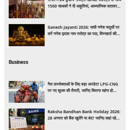
1500 साधकों ने दी आहुतियां, आध्यात्मिक वातावरण
से गूंजा यज्ञ स्थल
Ganesh Jayanti 2026: माघी गणेश चतुर्थी पर
करें गणेश द्वादश नाम स्तोत्र का पाठ, विघ्नहर्ता की
कृपा से पूर्ण होंगी मनोकामनाएं
Business
गैस उपभोक्ताओं के लिए बड़ा अपडेट! LPG-CNG
पर नए शुल्क की तैयारी, जानिए कितना महंगा हो
सकता है सिलेंडर
Raksha Bandhan Bank Holiday 2026:
28 अगस्त को बैंक खुलेंगे या बंद? जानिए कहां रहेगी
छुट्टी और कहां होगा कामकाज