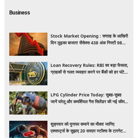
Business
Stock Market Opening : सप्ताह के आखिरी
दिन लुढ़का बाजार! सेंसेक्स 438 अंक निफ्टी 98
अंक गिरकर खुले, निवेशकों को 50 हजार करोड़
स्वाहा
Loan Recovery Rules: RBI का बड़ा फैसला,
ग्राहकों से गलत व्यवहार करने पर बैंकों को हर घंटे
देना होगा इतना हर्जाना, जाने नया नियम
LPG Cylinder Price Today: सुबह-सुबह
जानें घरेलू और कमर्शियल गैस सिलेंडर की नई कीमत,
आपके शहर में कितना है आज का रेट
शुक्रवार को मुनाफा कमाने का मौका! जानिए
एक्सपर्ट्स के सुझाए 20 दमदार स्टॉक्स के टारगेट
और स्टॉपलॉस