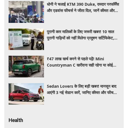
धोनी ने चलाई KTM 390 Duke, दमदार परफॉर्मेंस
और एडवांस फीचर्स ने जीता दिल, जानें कीमत और
पूरी डिटेल
पुरानी कार मालिकों के लिए जरूरी खबर! 10 साल
पुरानी गाड़ियों को नहीं मिलेगा प्रदूषण सर्टिफिकेट,
जानिए नए नियम
₹47 लाख खर्च करने से पहले पढ़ें! Mini
Countryman C खरीदना सही रहेगा या कोई
दूसरी लग्जरी SUV है बेहतर?
Sedan Lovers के लिए बड़ी खबर! मानसून बाद
आएंगी 3 नई सेडान कारें, जानिए कीमत और फीचर्स
की पूरी जानकारी
Health