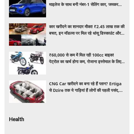
माइलेज के साथ बनी नंबर-1 सेलिंग कार, जमकर
खरीद रहे ग्राहक
कार खरीदने का शानदार मौका! ₹2.45 लाख तक की
बचत, इन मॉडल्स पर मिल रहे धांसू डिस्काउंट और
ऑफर्स
₹60,000 से कम में मिल रही 100cc बाइक!
पेट्रोल का खर्च होगा कम, रोजाना इस्तेमाल के लिए है
शानदार ऑप्शन
CNG Car खरीदने का बना रहे हैं प्लान? Ertiga
से Dzire तक ये गाड़ियां हैं लोगों की पहली पसंद,
कीमत और माइलेज जानें
Health