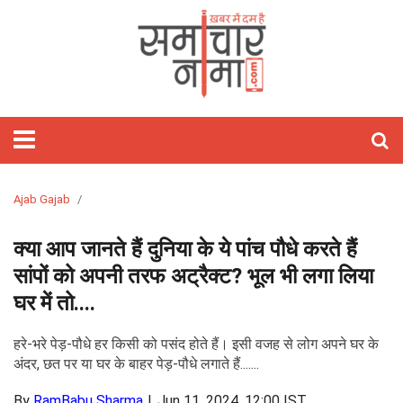
होम
फीचर्ड
समाचार
राजनीति
विश्‍व
राज्य
मनोरंजन
खेल
वीडियो
बिज़नेस
लाइफस्टाइल
आज
शिक्षा
गैजेट्स/
विज्ञान
ऑटो
हेल्थ
ज्योतिष
अध्यात्म
ट्रेवल
तस्वीरें
जॉब्स
साहित्य
Webstory
क्यों
टेक्नोलॉजी
पाकिस्तान
राजस्थान
बॉलीवुड
क्रिकेट
Stories
रिलेशनशिप
मोबाइल
कार
राशिफल
पॉज़िटिव
खास
And
लाइफ़
चीन
दिल्ली
हॉलीवुड
टेनिस
होम
ऐप्स
बाइक
हस्तरेखा
त्यौहार
Short
डेकॉर
अमेरिका
उत्तर
टॉलीवुड
कबड्डी
फ़िटनेस
रिव्यु
रिव्यु
तारे
तीर्थ
Videos
प्रदेश
सितारे
दर्शन
यूरोप
बिहार
मूवी
बैडमिंटन
फैशन
इंटरनेट
ऑटो
अंकज्योतिष
Ajab Gajab
रिव्यु
केयर
एशिया
झारखंड
टीवी
WWE
ब्यूटी
लैपटॉप
वास्तु
क्या आप जानते हैं दुनिया के ये पांच पौधे करते हैं
मध्य
गॉसिप
टेक्नोलॉजी
सांपों को अपनी तरफ अट्रैक्ट? भूल भी लगा लिया
प्रदेश
पार्टीज़
लेटेस्ट
घर में तो....
लांच
बॉक्स
सोशल
हरे-भरे पेड़-पौधे हर किसी को पसंद होते हैं। इसी वजह से लोग अपने घर के
ऑफिस
मीडिया
सेलिब्रिटी
अंदर, छत पर या घर के बाहर पेड़-पौधे लगाते हैं.......
ओटीटी
By
RamBabu Sharma
Jun 11, 2024, 12:00 IST