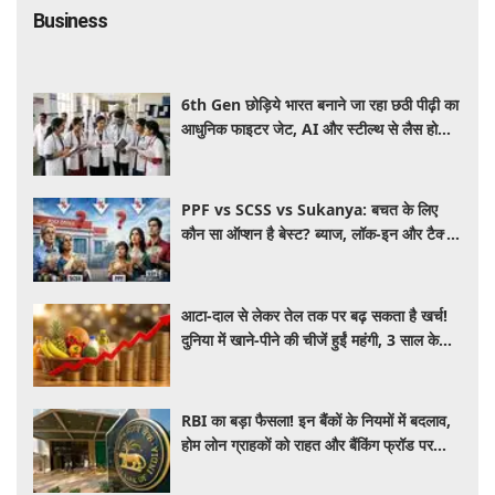
Business
6th Gen छोड़िये भारत बनाने जा रहा छठी पीढ़ी का
आधुनिक फाइटर जेट, AI और स्टील्थ से लैस होगा
भविष्य का लड़ाकू विमान
PPF vs SCSS vs Sukanya: बचत के लिए
कौन सा ऑप्शन है बेस्ट? ब्याज, लॉक-इन और टैक्स
के हिसाब से समझें पूरा गणित
आटा-दाल से लेकर तेल तक पर बढ़ सकता है खर्च!
दुनिया में खाने-पीने की चीजें हुईं महंगी, 3 साल के
रिकॉर्ड स्तर पर महंगाई
RBI का बड़ा फैसला! इन बैंकों के नियमों में बदलाव,
होम लोन ग्राहकों को राहत और बैंकिंग फ्रॉड पर
कसेगा शिकंजा