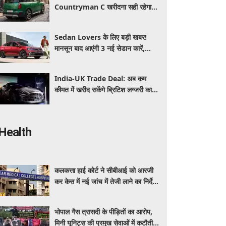
Countryman C खरीदना सही रहेगा या
कोई दूसरी लग्जरी SUV है बेहतर?
Sedan Lovers के लिए बड़ी खबर!
मानसून बाद आएंगी 3 नई सेडान कारें,
जानिए कीमत और फीचर्स की पूरी जानकारी
India-UK Trade Deal: अब कम
कीमत में खरीद सकेंगे ब्रिटिश लग्जरी कारें,
₹4 करोड़ तक सस्ती हुईं कई हाई-एंड
मॉडल
Health
कलकत्ता हाई कोर्ट ने सीबीआई को आरजी
कर केस में नई जांच में तेजी लाने का निर्देश
दिया
भोपाल गैस त्रासदी के पीड़ितों का आरोप,
मिनी यूनिट्स की प्रमुख सेवाओं में कटौती