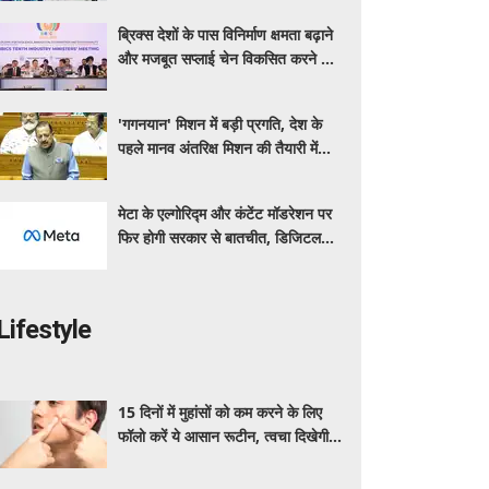
ब्रिक्स देशों के पास विनिर्माण क्षमता बढ़ाने
और मजबूत सप्लाई चेन विकसित करने का
सुनहरा अवसर: पीयूष गोयल
'गगनयान' मिशन में बड़ी प्रगति, देश के
पहले मानव अंतरिक्ष मिशन की तैयारी में
अहम परीक्षण पूरे: डॉ. जितेंद्र सिंह
मेटा के एल्गोरिद्म और कंटेंट मॉडरेशन पर
फिर होगी सरकार से बातचीत, डिजिटल
प्लेटफॉर्म्स की बढ़ी निगरानी
Lifestyle
15 दिनों में मुहांसों को कम करने के लिए
फॉलो करें ये आसान रूटीन, त्वचा दिखेगी
ज्यादा साफ और ग्लोइंग