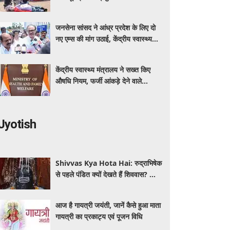
कर रहा बीएमएचआरसी
जनसेना सांसद ने आंध्र प्रदेश के लिए दो
नए एम्स की मांग उठाई, केंद्रीय स्वास्थ्य
मंत्री नड्डा को लिखा पत्र
केंद्रीय स्वास्थ्य मंत्रालय ने सख्त किए
औषधि नियम, फर्जी आंकड़े देने वाले
आवेदक होंगे अयोग्य
Jyotish
Shivvas Kya Hota Hai: रुद्राभिषेक
से पहले पंडित क्यों देखते हैं शिववास? जानें
सावन में इसका महत्व और नियम
आज है गायत्री जयंती, जानें कैसे हुआ माता
गायत्री का प्रकाट्य एवं पूजन विधि