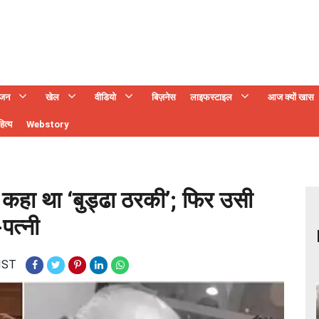
ंजन
खेल
वीडियो
बिज़नेस
लाइफस्टाइल
आज क्यों खास
ित्य
Webstory
े कहा था ‘बुड्ढा ठरकी’; फिर उसी
पत्नी
 IST