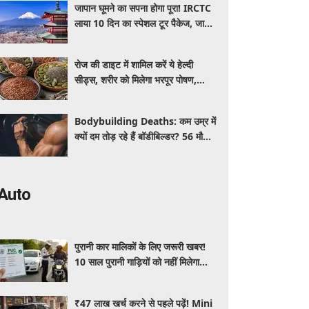
जापान घूमने का सपना होगा पूरा! IRCTC
लाया 10 दिन का स्पेशल टूर पैकेज, जानें
कीमत और सुविधाएं
रोज की डाइट में शामिल करें ये हेल्दी
सीड्स, शरीर को मिलेगा भरपूर पोषण,
इम्यूनिटी होगी मजबूत और कई बीमारियां
रहेंगी दूर
Bodybuilding Deaths: कम उम्र में
क्यों दम तोड़ रहे हैं बॉडीबिल्डर? 56 मौतों
ने बढ़ाई एक्सपर्ट्स की चिंता
Auto
पुरानी कार मालिकों के लिए जरूरी खबर!
10 साल पुरानी गाड़ियों को नहीं मिलेगा
प्रदूषण सर्टिफिकेट, जानिए नए नियम
₹47 लाख खर्च करने से पहले पढ़ें! Mini