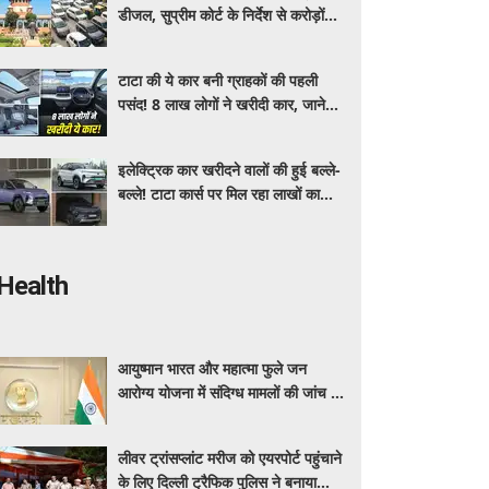
डीजल, सुप्रीम कोर्ट के निर्देश से करोड़ों
वाहन मालिकों पर पड़ेगा असर, पढ़े पूरी
खबर ​​​​​​
टाटा की ये कार बनी ग्राहकों की पहली
पसंद! 8 लाख लोगों ने खरीदी कार, जाने
क्या है इसमें ऐसा ख़ास
इलेक्ट्रिक कार खरीदने वालों की हुई बल्ले-
बल्ले! टाटा कार्स पर मिल रहा लाखों का
डिस्काउंट, यहाँ जाने किसपर कितनी छूट ?
Health
आयुष्मान भारत और महात्मा फुले जन
आरोग्य योजना में संदिग्ध मामलों की जांच के
लिए महाराष्ट्र सरकार ने बनाई एसआईटी
लीवर ट्रांसप्लांट मरीज को एयरपोर्ट पहुंचाने
के लिए दिल्ली ट्रैफिक पुलिस ने बनाया