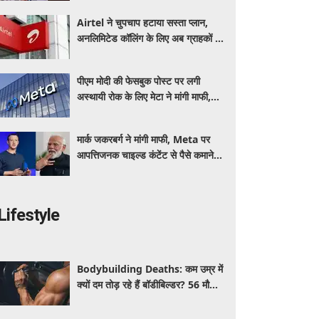
Airtel ने चुपचाप हटाया सस्ता प्लान,
अनलिमिटेड कॉलिंग के लिए अब ग्राहकों की
जेब पर बढ़ेगा बोझ
पीएम मोदी की फेसबुक पोस्ट पर लगी
अस्थायी रोक के लिए मेटा ने मांगी माफी,
आईटी मंत्री को जताया खेद
मार्क जकरबर्ग ने मांगी माफी, Meta पर
आपत्तिजनक चाइल्ड कंटेंट से पैसे कमाने के
आरोपों ने मचाया हड़कंप
Lifestyle
Bodybuilding Deaths: कम उम्र में
क्यों दम तोड़ रहे हैं बॉडीबिल्डर? 56 मौतों
ने बढ़ाई एक्सपर्ट्स की चिंता