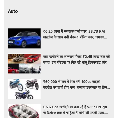
Auto
₹6.25 लाख में सनरूफ वाली कार! 33.73 KM
माइलेज के साथ बनी नंबर-1 सेलिंग कार, जमकर
खरीद रहे ग्राहक
कार खरीदने का शानदार मौका! ₹2.45 लाख तक की
बचत, इन मॉडल्स पर मिल रहे धांसू डिस्काउंट और
ऑफर्स
₹60,000 से कम में मिल रही 100cc बाइक!
पेट्रोल का खर्च होगा कम, रोजाना इस्तेमाल के लिए है
शानदार ऑप्शन
CNG Car खरीदने का बना रहे हैं प्लान? Ertiga
से Dzire तक ये गाड़ियां हैं लोगों की पहली पसंद,