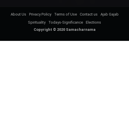
About Us
Privacy Policy
Terms of Use
Contact us
Ajab Gajab
Spirituality
Todays-Significance
Elections
Copyright © 2020 Samacharnama