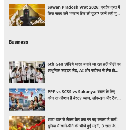
Sawan Pradosh Vrat 2026: प्रदोष व्रत में
किस समय करें भगवान शिव की पूजा? जानें सही मुहूर्त
और पूजा विधि
Business
6th Gen छोड़िये भारत बनाने जा रहा छठी पीढ़ी का
आधुनिक फाइटर जेट, AI और स्टील्थ से लैस होगा
भविष्य का लड़ाकू विमान
PPF vs SCSS vs Sukanya: बचत के लिए
कौन सा ऑप्शन है बेस्ट? ब्याज, लॉक-इन और टैक्स
के हिसाब से समझें पूरा गणित
आटा-दाल से लेकर तेल तक पर बढ़ सकता है खर्च!
दुनिया में खाने-पीने की चीजें हुईं महंगी, 3 साल के