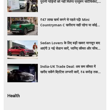
पुरानी गाड़ियों को नहीं मिलेगा प्रदूषण सर्टिफिकेट,
जानिए नए नियम
₹47 लाख खर्च करने से पहले पढ़ें! Mini
Countryman C खरीदना सही रहेगा या कोई
दूसरी लग्जरी SUV है बेहतर?
Sedan Lovers के लिए बड़ी खबर! मानसून बाद
आएंगी 3 नई सेडान कारें, जानिए कीमत और फीचर्स
की पूरी जानकारी
India-UK Trade Deal: अब कम कीमत में
खरीद सकेंगे ब्रिटिश लग्जरी कारें, ₹4 करोड़ तक
सस्ती हुईं कई हाई-एंड मॉडल
Health