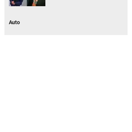
जाने कितना आता है खर्च
Auto
7 Seater Cars Under 20 Lakh: फैमिली के
लिए चाहिए बड़ी कार तो ये हैं बेस्ट ऑप्शन, दमदार
फीचर्स के साथ 20 लाख के अंदर कीमत
₹6.25 लाख में सनरूफ वाली कार! 33.73 KM
माइलेज के साथ बनी नंबर-1 सेलिंग कार, जमकर
खरीद रहे ग्राहक
कार खरीदने का शानदार मौका! ₹2.45 लाख तक की
बचत, इन मॉडल्स पर मिल रहे धांसू डिस्काउंट और
ऑफर्स
₹60,000 से कम में मिल रही 100cc बाइक!