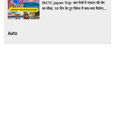
जानें पूरी जानकारी
Auto
₹6.25 लाख में सनरूफ वाली कार! 33.73 KM
माइलेज के साथ बनी नंबर-1 सेलिंग कार, जमकर
खरीद रहे ग्राहक
कार खरीदने का शानदार मौका! ₹2.45 लाख तक की
बचत, इन मॉडल्स पर मिल रहे धांसू डिस्काउंट और
ऑफर्स
₹60,000 से कम में मिल रही 100cc बाइक!
पेट्रोल का खर्च होगा कम, रोजाना इस्तेमाल के लिए है
शानदार ऑप्शन
CNG Car खरीदने का बना रहे हैं प्लान? Ertiga