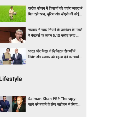
बेनेफिट्स
खरीफ सीजन में किसानों को पर्याप्त मात्रा में
मिल रही खाद, यूरिया और डीएपी की कोई
कमी नहीं: सरकार
सरकार ने खाद्य नियमों के उल्लंघन के मामले
में कैटरर्स पर लगाए 5.13 करोड़ रुपए का
जुर्माना; 6 कैटरिंग ठेके किए रद्द
भारत और मिस्र ने डिजिटल सेवाओं में
निवेश और व्यापार को बढ़ावा देने पर चर्चा
की: पीयूष गोयल
Lifestyle
Salman Khan PRP Therapy:
बालों को बचाने के लिए भाईजान ने लिया
PRP का सहारा, जाने कितना आता है खर्च