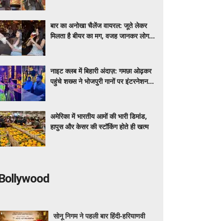
मीडिया पर शेयर कर रही डेली लाइफ
बार का अनोखा चैलेंज वायरल: जूते लेकर
मिलता है बीयर का मग, वजह जानकर लोग
रह गए हैरान
नाइट क्लब में बिहारी अंदाज़: गमछा ओढ़कर
पहुंचे शख्स ने भोजपुरी गानों पर इंटरनेशनल
डांसर्स से करवाया डांस, वायरल वीडियो
अमेरिका में भारतीय आमों की भारी डिमांड,
हापुस और केसर की स्टॉकिंग होते ही खत्म
Bollywood
सोनू निगम ने पहली बार हिंदी-हरियाणवी