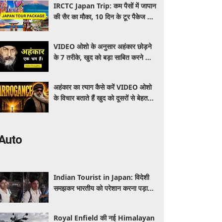
IRCTC Japan Trip: कम पैसों में जापान
की सैर का मौका, 10 दिन के टूर पैकेज में
क्या-क्या मिलेगा? जानें पूरी जानकारी
VIDEO ओशो के अनुसार अहंकार छोड़ने
के 7 तरीके, खुद को बड़ा साबित करने की
जरूरत क्यों महसूस होती है
अहंकार का त्याग कैसे करें VIDEO ओशो
के विचार बताते हैं खुद को दूसरों से बेहतर
समझने की आदत कैसे छोड़ें
Auto
Indian Tourist in Japan: विदेशी
समझकर भारतीय को परेशान करना पड़ा
भारी, पुलिस के सामने मैनेजर की हुई
फजीहत
Royal Enfield की नई Himalayan