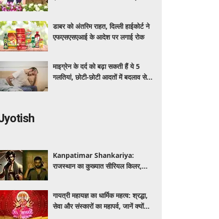
अधिक का मुफ्त इलाज
डाबर को अंतरिम राहत, दिल्ली हाईकोर्ट ने
एफएसएसएआई के आदेश पर लगाई रोक
माइग्रेन के दर्द को बढ़ा सकती हैं ये 5
गलतियां, छोटी-छोटी आदतों में बदलाव से
मिलेगी राहत
Jyotish
Kanpatimar Shankariya:
राजस्थान का कुख्यात सीरियल किलर,
जिसने हथौड़े से की थीं कई हत्याएं
गायत्री महायज्ञ का धार्मिक महत्व: श्रद्धा,
सेवा और संस्कारों का महापर्व, जानें क्यों
विशेष माना जाता है यह आयोजन