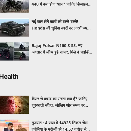
440 में क्या होगा खास? जानिए डिजाइन,
इंजन,कीमत और फीचर्स की डिटेल
नई कार लेने वालों की बल्ले-बल्ले!
Honda की चुनिंदा कारों पर लाखों रुपये
की छूट, जानिए किसपर-कितना डिस्काउंट
Bajaj Pulsar N160 S SS: नए
अवतार में लॉन्च हुई पल्सर, मिले 4 राइडिंग
मोड्स और एडवांस फीचर्स, जानें कीमत और
खूबियां
Health
कैंसर से बचाव का रास्ता क्या है? जानिए
शुरुआती संकेत, जोखिम और समय पर
पहचान का आसान तरीका
गुजरात : 4 साल में 14925 सिकल सेल
एनीमिया के मरीजों को 14.57 करोड़ से