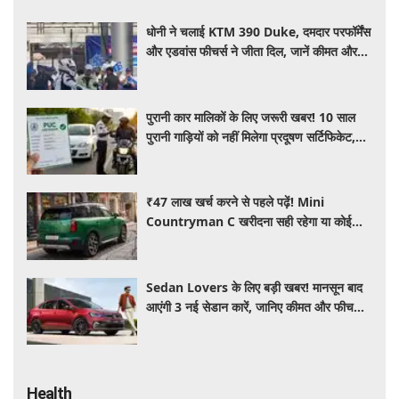
धोनी ने चलाई KTM 390 Duke, दमदार परफॉर्मेंस
और एडवांस फीचर्स ने जीता दिल, जानें कीमत और
पूरी डिटेल
पुरानी कार मालिकों के लिए जरूरी खबर! 10 साल
पुरानी गाड़ियों को नहीं मिलेगा प्रदूषण सर्टिफिकेट,
जानिए नए नियम
₹47 लाख खर्च करने से पहले पढ़ें! Mini
Countryman C खरीदना सही रहेगा या कोई
दूसरी लग्जरी SUV है बेहतर?
Sedan Lovers के लिए बड़ी खबर! मानसून बाद
आएंगी 3 नई सेडान कारें, जानिए कीमत और फीचर्स
की पूरी जानकारी
Health