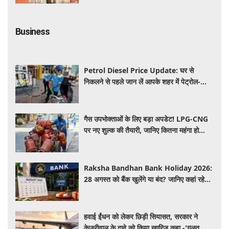
Business
Petrol Diesel Price Update: घर से
निकलने से पहले जान लें आपके शहर में पेट्रोल-
डीजल के ताजा रेट, क्या आज बढ़ी कीमतें?
गैस उपभोक्ताओं के लिए बड़ा अपडेट! LPG-CNG
पर नए शुल्क की तैयारी, जानिए कितना महंगा हो
सकता है सिलेंडर
Raksha Bandhan Bank Holiday 2026:
28 अगस्त को बैंक खुलेंगे या बंद? जानिए कहां रहेगी
छुट्टी और कहां होगा कामकाज
हवाई ईंधन को लेकर छिड़ी सियासत, सरकार ने
केजरीवाल के दावे को किया खारिज कहा -'गलत