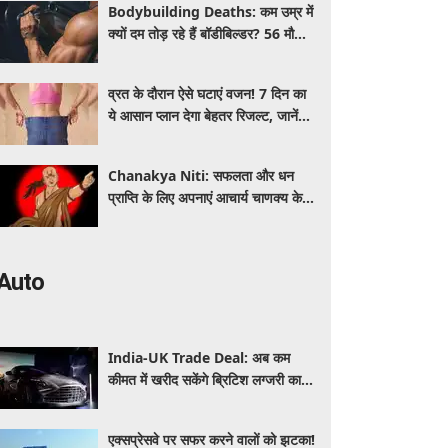
Bodybuilding Deaths: कम उम्र में
क्यों दम तोड़ रहे हैं बॉडीबिल्डर? 56 मौतों
ने बढ़ाई एक्सपर्ट्स की चिंता
व्रत के दौरान ऐसे घटाएं वजन! 7 दिन का
ये आसान प्लान देगा बेहतर रिजल्ट, जानें
क्या खाएं और क्या नहीं
Chanakya Niti: सफलता और धन
प्राप्ति के लिए अपनाएं आचार्य चाणक्य के ये
नवरत्न, बदल जाएगी किस्मत
Auto
India-UK Trade Deal: अब कम
कीमत में खरीद सकेंगे ब्रिटिश लग्जरी कारें,
₹4 करोड़ तक सस्ती हुईं कई हाई-एंड
मॉडल
एक्सप्रेसवे पर सफर करने वालों को झटका!