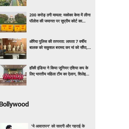
तकदीर
200 करोड़ ठगी मामला: मकोका केस में लीना
पॉलोस की जमानत पर सुप्रीम कोर्ट का
फैसला टला, तीन माह बाद होगी सुनवाई
औरैया पुलिस की तत्परता: लापता 7 वर्षीय
बालक को सकुशल बरामद कर मां को सौंपा,
परिवार ने जताया आभार
हॉकी इंडिया ने किया जूनियर एशिया कप के
लिए भारतीय महिला टीम का ऐलान, शिलेइमा
चानू बनीं कप्तान
Bollywood
'ये आवारापन' को सादगी और गहराई के